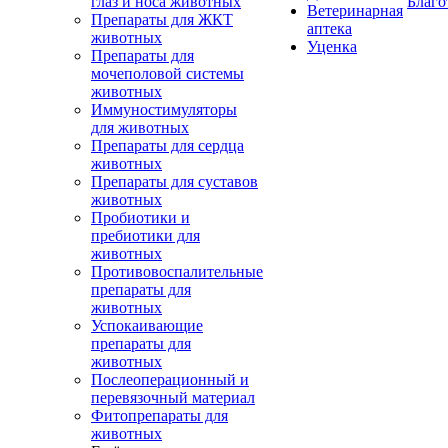
глаз и носа животных
Благо
Ветеринарная
Препараты для ЖКТ
аптека
животных
Уценка
Препараты для
мочеполовой системы
животных
Иммуностимуляторы
для животных
Препараты для сердца
животных
Препараты для суставов
животных
Пробиотики и
пребиотики для
животных
Противовоспалительные
препараты для
животных
Успокаивающие
препараты для
животных
Послеоперационный и
перевязочный материал
Фитопрепараты для
животных