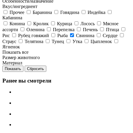
Особенности/назначение
Вкус/ингредиент
Прочее
Баранина
Говядина
Индейка
Кабанина
Конина
Кролик
Курица
Лосось
Мясное
ассорти
Оленина
Перепелка
Печень
Птица
Рис
Рубец говяжий
Рыба
Свинина
Сердце
Страус
Телятина
Тунец
Утка
Цыпленок
Ягненок
Показать все
Размер животного
Материал
Сбросить
Ранее вы смотрели