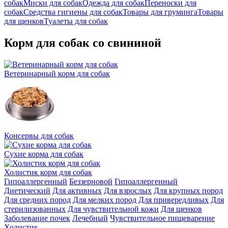
собак
Миски для собак
Одежда для собак
Переноски для
собак
Средства гигиены для собак
Товары для груминга
Товары
для щенков
Туалеты для собак
Корм для собак со свининой
Ветеринарный корм для собак
Консервы для собак
Сухие корма для собак
Холистик корм для собак
Гипоаллергенный
Беззерновой
Гипоаллергенный
Диетический
Для активных
Для взрослых
Для крупных пород
Для средних пород
Для мелких пород
Для привередливых
Для
стерилизованных
Для чувствительной кожи
Для щенков
Заболевание почек
Лечебный
Чувствительное пищеварение
Холистик