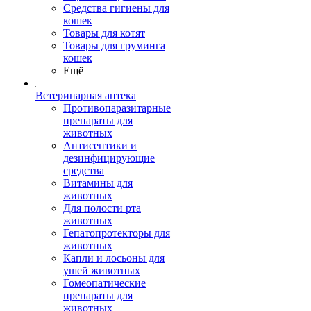
Средства гигиены для
кошек
Товары для котят
Товары для груминга
кошек
Ещё
Ветеринарная аптека
Противопаразитарные
препараты для
животных
Антисептики и
дезинфицирующие
средства
Витамины для
животных
Для полости рта
животных
Гепатопротекторы для
животных
Капли и лосьоны для
ушей животных
Гомеопатические
препараты для
животных