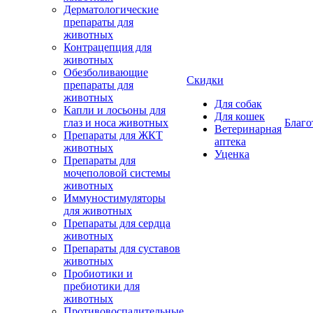
Дерматологические
препараты для
животных
Контрацепция для
животных
Обезболивающие
Скидки
препараты для
животных
Для собак
Капли и лосьоны для
Для кошек
глаз и носа животных
Благо
Ветеринарная
Препараты для ЖКТ
аптека
животных
Уценка
Препараты для
мочеполовой системы
животных
Иммуностимуляторы
для животных
Препараты для сердца
животных
Препараты для суставов
животных
Пробиотики и
пребиотики для
животных
Противовоспалительные