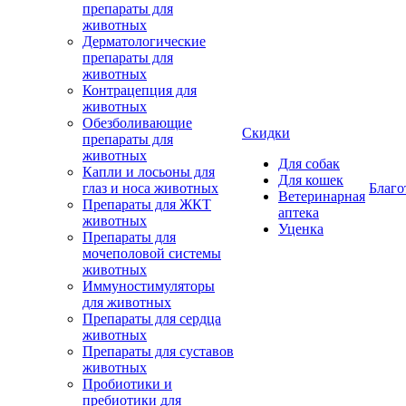
препараты для
животных
Дерматологические
препараты для
животных
Контрацепция для
животных
Обезболивающие
Скидки
препараты для
животных
Для собак
Капли и лосьоны для
Для кошек
глаз и носа животных
Благо
Ветеринарная
Препараты для ЖКТ
аптека
животных
Уценка
Препараты для
мочеполовой системы
животных
Иммуностимуляторы
для животных
Препараты для сердца
животных
Препараты для суставов
животных
Пробиотики и
пребиотики для