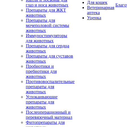
Для кошек
глаз и носа животных
Благо
Ветеринарная
Препараты для ЖКТ
аптека
животных
Уценка
Препараты для
мочеполовой системы
животных
Иммуностимуляторы
для животных
Препараты для сердца
животных
Препараты для суставов
животных
Пробиотики и
пребиотики для
животных
Противовоспалительные
препараты для
животных
Успокаивающие
препараты для
животных
Послеоперационный и
перевязочный материал
Фитопрепараты для