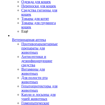
Одежда для кошек
Переноски для кошек
Средства гигиены для
кошек
Товары для котят
Товары для груминга
кошек
Ещё
Ветеринарная аптека
Противопаразитарные
препараты для
животных
Антисептики и
дезинфицирующие
средства
Витамины для
животных
Для полости рта
животных
Гепатопротекторы для
животных
Капли и лосьоны для
ушей животных
Гомеопатические