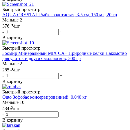
Быстрый просмотр
AQUA CRYSTAL Рыбка золотистая, 3-5 см, 150 мл, 20 гр
Меньше 2
376
₽
/шт
-
+
В корзину
Быстрый просмотр
Зоомир Минеральный MIX CA+ Природные белки Лакомство
для улиток и других моллюсков, 200 гр
Меньше 2
285
₽
/шт
-
+
В корзину
Быстрый просмотр
Onto Зофобас консервированный, 0,040 кг
Меньше 10
434
₽
/шт
-
+
В корзину