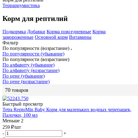
Террариумистика
Корм для рептилий
Подкормка
Добавки
Корма повседневные
Корма
замороженные
Основной корм
Витамины
Фильтр
По популярности (возрастание)
По популярности (убывание)
По популярности (возрастание)
По алфавиту (убывание)
По алфавиту (возрастание)
По цене (убывание)
По цене (возрастание)
70
товаров
Быстрый просмотр
Tetra ReptoMin Baby Корм для маленьких водных черепашек,
Палочки, 100 мл
Меньше 2
259
₽
/шт
-
+