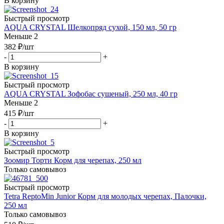
В корзину
Быстрый просмотр
AQUA CRYSTAL Шелкопряд сухой, 150 мл, 50 гр
Меньше 2
382
₽
/шт
-
+
В корзину
Быстрый просмотр
AQUA CRYSTAL Зофобас сушеный, 250 мл, 40 гр
Меньше 2
415
₽
/шт
-
+
В корзину
Быстрый просмотр
Зоомир Торти Корм для черепах, 250 мл
Только самовывоз
Быстрый просмотр
Tetra ReptoMin Junior Корм для молодых черепах, Палочки,
250 мл
Только самовывоз