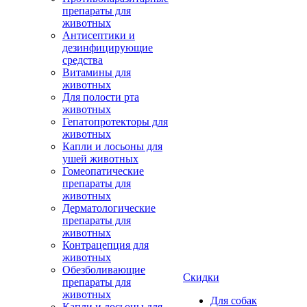
препараты для
животных
Антисептики и
дезинфицирующие
средства
Витамины для
животных
Для полости рта
животных
Гепатопротекторы для
животных
Капли и лосьоны для
ушей животных
Гомеопатические
препараты для
животных
Дерматологические
препараты для
животных
Контрацепция для
животных
Обезболивающие
Скидки
препараты для
животных
Для собак
Капли и лосьоны для