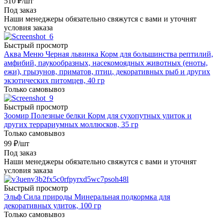
510
₽
/шт
Под заказ
Наши менеджеры обязательно свяжутся с вами и уточнят
условия заказа
Быстрый просмотр
Аква Меню Черная львинка Корм для большинства рептилий,
амфибий, паукообразных, насекомоядных животных (еноты,
ежи), грызунов, приматов, птиц, декоративных рыб и других
экзотических питомцев, 40 гр
Только самовывоз
Быстрый просмотр
Зоомир Полезные белки Корм для сухопутных улиток и
других террариумных моллюсков, 35 гр
Только самовывоз
99
₽
/шт
Под заказ
Наши менеджеры обязательно свяжутся с вами и уточнят
условия заказа
Быстрый просмотр
Эльф Сила природы Минеральная подкормка для
декоративных улиток, 100 гр
Только самовывоз