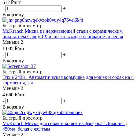
612
₽
/шт
-
+
В корзину
Быстрый просмотр
Mr.Kranch Миска из нержавеющей стали с керамическим
покрытием Candy 1,9 л, нескользящее основание, зеленая
Меньше 2
1 005
₽
/шт
-
+
В корзину
Быстрый просмотр
Trixie 24381 Автоматическая кормушка для кошек и собак на 4
кормления, 2 л
Меньше 2
4 660
₽
/шт
-
+
В корзину
Быстрый просмотр
Mr.Kranch Миска для собак и кошек из фарфора "Лимоны",
450мл, белая с желтым
Меньше 2