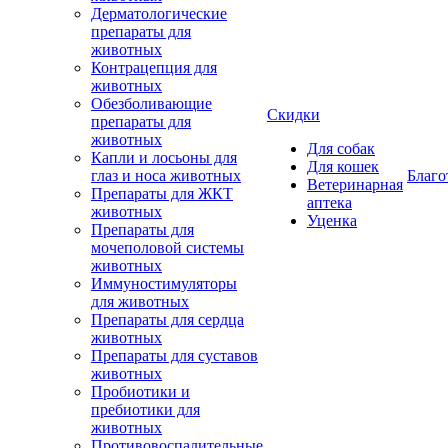
Дерматологические
препараты для
животных
Контрацепция для
животных
Обезболивающие
Скидки
препараты для
животных
Для собак
Капли и лосьоны для
Для кошек
глаз и носа животных
Благо
Ветеринарная
Препараты для ЖКТ
аптека
животных
Уценка
Препараты для
мочеполовой системы
животных
Иммуностимуляторы
для животных
Препараты для сердца
животных
Препараты для суставов
животных
Пробиотики и
пребиотики для
животных
Противовоспалительные