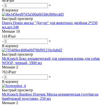
96
₽
/шт
-
+
В корзину
Быстрый просмотр
Dunya Dogus миска "Догуш" для животных двойная 2*250
мл.арт.248
Меньше 10
116
₽
/шт
-
+
В корзину
Быстрый просмотр
Mr.Kranch Бокс керамический для хранения корма для собак
WOOF, черный, 1900 мл
Меньше 2
763
₽
/шт
-
+
В корзину
Быстрый просмотр
Mr.Kranch Bamboo Пончик Миска керамическая голубая на
бамбуковой подставке, 250 мл
Меньше 2