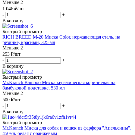
Меньше 2
1 046
₽
/шт
-
+
В корзину
Быстрый просмотр
RICH BREED М-20 Миска Color, нержавеющая сталь, на
резинке, красный, 325 мл
Меньше 2
253
₽
/шт
-
+
В корзину
Быстрый просмотр
Mr.Kranch Bamboo Миска керамическая коричневая на
бамбуковой подставке, 530 мл
Меньше 2
500
₽
/шт
-
+
В корзину
Быстрый просмотр
Mr.Kranch Миска для собак и кошек из фарфора "Апельсины",
450мл, белая с оранжевым