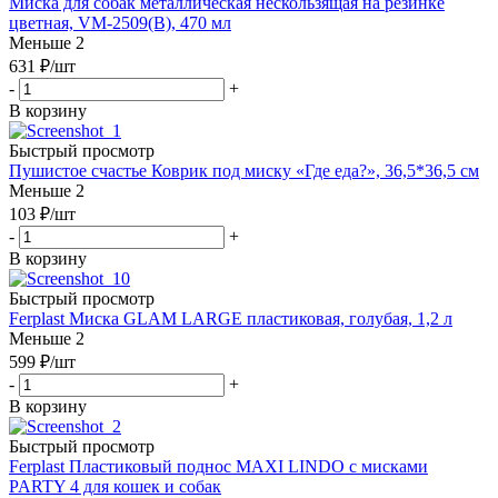
Миска для собак металлическая нескользящая на резинке
цветная, VM-2509(B), 470 мл
Меньше 2
631
₽
/шт
-
+
В корзину
Быстрый просмотр
Пушистое счастье Коврик под миску «Где еда?», 36,5*36,5 см
Меньше 2
103
₽
/шт
-
+
В корзину
Быстрый просмотр
Ferplast Миска GLAM LARGE пластиковая, голубая, 1,2 л
Меньше 2
599
₽
/шт
-
+
В корзину
Быстрый просмотр
Ferplast Пластиковый поднос MAXI LINDO с мисками
PARTY 4 для кошек и собак