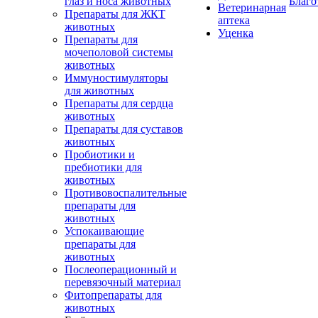
глаз и носа животных
Благо
Ветеринарная
Препараты для ЖКТ
аптека
животных
Уценка
Препараты для
мочеполовой системы
животных
Иммуностимуляторы
для животных
Препараты для сердца
животных
Препараты для суставов
животных
Пробиотики и
пребиотики для
животных
Противовоспалительные
препараты для
животных
Успокаивающие
препараты для
животных
Послеоперационный и
перевязочный материал
Фитопрепараты для
животных