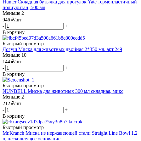
Hunter Складная бутылка для прогулок Yate термопластичный
полиуритан, 500 мл
Меньше 2
946
₽
/шт
-
+
В корзину
Быстрый просмотр
Догуш Миска для животных двойная 2*350 мл. арт.249
Меньше 10
144
₽
/шт
-
+
В корзину
Быстрый просмотр
NUNBELL Миска для животных 300 мл складная, микс
Меньше 2
212
₽
/шт
-
+
В корзину
Быстрый просмотр
Mr.Kranch Миска из нержавеющей стали Straight Line Bowl 1,2
л, нескользящее основание