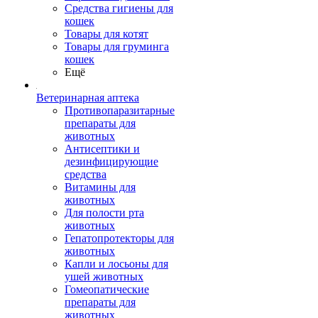
Средства гигиены для
кошек
Товары для котят
Товары для груминга
кошек
Ещё
Ветеринарная аптека
Противопаразитарные
препараты для
животных
Антисептики и
дезинфицирующие
средства
Витамины для
животных
Для полости рта
животных
Гепатопротекторы для
животных
Капли и лосьоны для
ушей животных
Гомеопатические
препараты для
животных