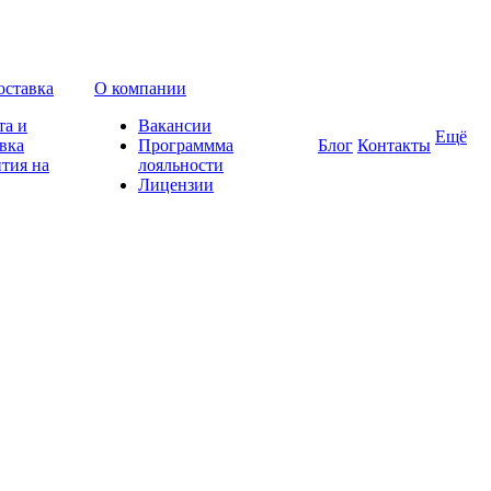
оставка
О компании
та и
Вакансии
Ещё
вка
Программма
Блог
Контакты
тия на
лояльности
Лицензии