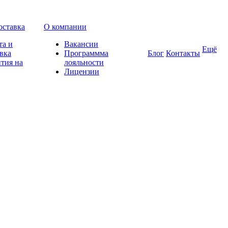
оставка
О компании
та и
Вакансии
Ещё
вка
Программма
Блог
Контакты
тия на
лояльности
Лицензии