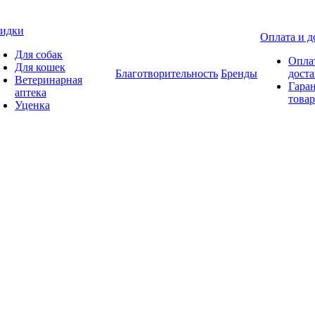
идки
Оплата и д
Для собак
Опла
Для кошек
Благотворительность
Бренды
доста
Ветеринарная
Гаран
аптека
товар
Уценка