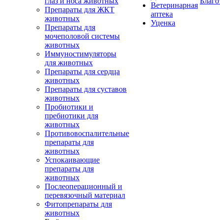
глаз и носа животных
Благо
Ветеринарная
Препараты для ЖКТ
аптека
животных
Уценка
Препараты для
мочеполовой системы
животных
Иммуностимуляторы
для животных
Препараты для сердца
животных
Препараты для суставов
животных
Пробиотики и
пребиотики для
животных
Противовоспалительные
препараты для
животных
Успокаивающие
препараты для
животных
Послеоперационный и
перевязочный материал
Фитопрепараты для
животных