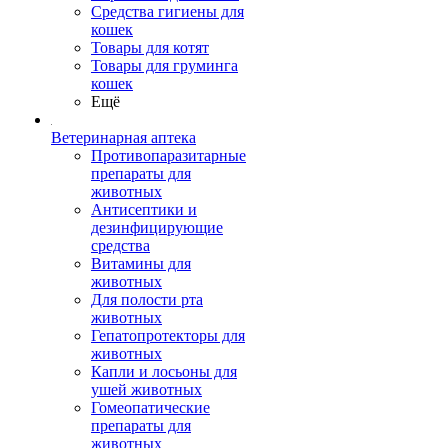
Средства гигиены для
кошек
Товары для котят
Товары для груминга
кошек
Ещё
Ветеринарная аптека
Противопаразитарные
препараты для
животных
Антисептики и
дезинфицирующие
средства
Витамины для
животных
Для полости рта
животных
Гепатопротекторы для
животных
Капли и лосьоны для
ушей животных
Гомеопатические
препараты для
животных