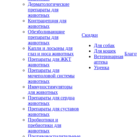
Дерматологические
препараты для
животных
Контрацепция для
животных
Обезболивающие
Скидки
препараты для
животных
Для собак
Капли и лосьоны для
Для кошек
глаз и носа животных
Благо
Ветеринарная
Препараты для ЖКТ
аптека
животных
Уценка
Препараты для
мочеполовой системы
животных
Иммуностимуляторы
для животных
Препараты для сердца
животных
Препараты для суставов
животных
Пробиотики и
пребиотики для
животных
Противовоспалительные