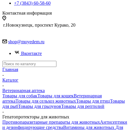
+7 (3843) 60-58-60
Контактная информация
г.Новокузнецк, проспект Курако, 20
shop@moyedem.ru
Вконтакте
Главная
-
Каталог
-
Ветеринарная аптека
Товары для собак
Товары для кошек
Ветеринарная
аптека
Товары для сельхоз животных
Товары для птиц
Товары
для рыб
Товары для грызунов
Товары для рептилий
-
Гепатопротекторы для животных
Противопаразитарные препараты для животных
Антисептики
и дезинфицирующие средства
Витамины для животных
Для