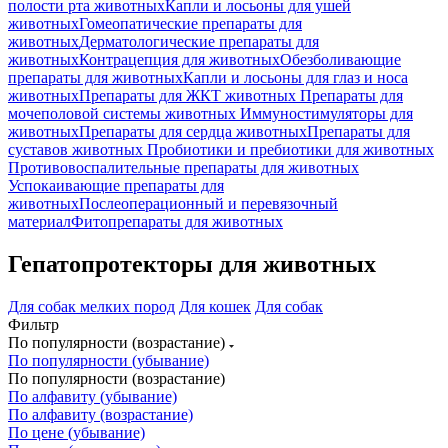
полости рта животных
Капли и лосьоны для ушей
животных
Гомеопатические препараты для
животных
Дерматологические препараты для
животных
Контрацепция для животных
Обезболивающие
препараты для животных
Капли и лосьоны для глаз и носа
животных
Препараты для ЖКТ животных
Препараты для
мочеполовой системы животных
Иммуностимуляторы для
животных
Препараты для сердца животных
Препараты для
суставов животных
Пробиотики и пребиотики для животных
Противовоспалительные препараты для животных
Успокаивающие препараты для
животных
Послеоперационный и перевязочный
материал
Фитопрепараты для животных
Гепатопротекторы для животных
Для собак мелких пород
Для кошек
Для собак
Фильтр
По популярности (возрастание)
По популярности (убывание)
По популярности (возрастание)
По алфавиту (убывание)
По алфавиту (возрастание)
По цене (убывание)