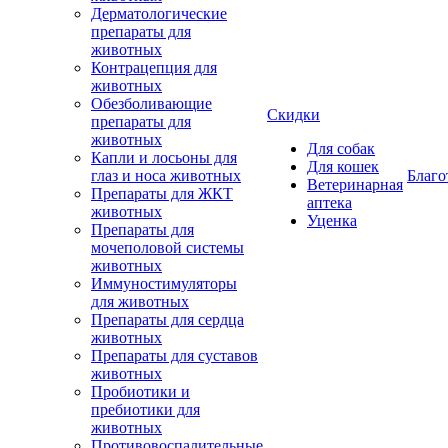
Дерматологические
препараты для
животных
Контрацепция для
животных
Обезболивающие
Скидки
препараты для
животных
Для собак
Капли и лосьоны для
Для кошек
глаз и носа животных
Благо
Ветеринарная
Препараты для ЖКТ
аптека
животных
Уценка
Препараты для
мочеполовой системы
животных
Иммуностимуляторы
для животных
Препараты для сердца
животных
Препараты для суставов
животных
Пробиотики и
пребиотики для
животных
Противовоспалительные