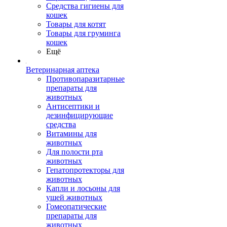
Средства гигиены для
кошек
Товары для котят
Товары для груминга
кошек
Ещё
Ветеринарная аптека
Противопаразитарные
препараты для
животных
Антисептики и
дезинфицирующие
средства
Витамины для
животных
Для полости рта
животных
Гепатопротекторы для
животных
Капли и лосьоны для
ушей животных
Гомеопатические
препараты для
животных