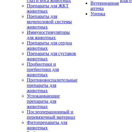
глаз и носа животных
Благо
Ветеринарная
Препараты для ЖКТ
аптека
животных
Уценка
Препараты для
мочеполовой системы
животных
Иммуностимуляторы
для животных
Препараты для сердца
животных
Препараты для суставов
животных
Пробиотики и
пребиотики для
животных
Противовоспалительные
препараты для
животных
Успокаивающие
препараты для
животных
Послеоперационный и
перевязочный материал
Фитопрепараты для
животных