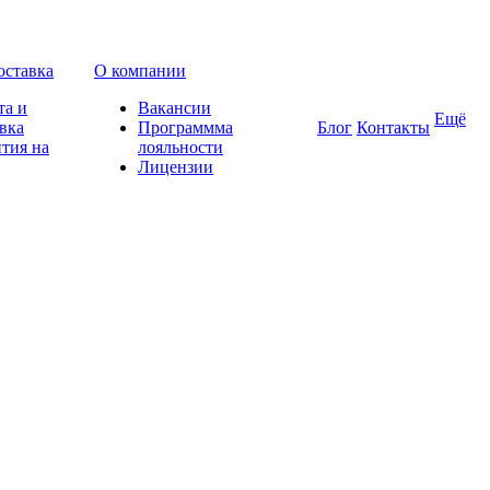
оставка
О компании
та и
Вакансии
Ещё
вка
Программма
Блог
Контакты
тия на
лояльности
Лицензии