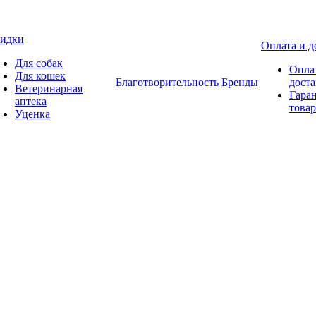
идки
Оплата и д
Для собак
Опла
Для кошек
Благотворительность
Бренды
доста
Ветеринарная
Гаран
аптека
товар
Уценка