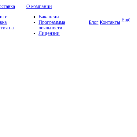
оставка
О компании
та и
Вакансии
Ещё
вка
Программма
Блог
Контакты
тия на
лояльности
Лицензии