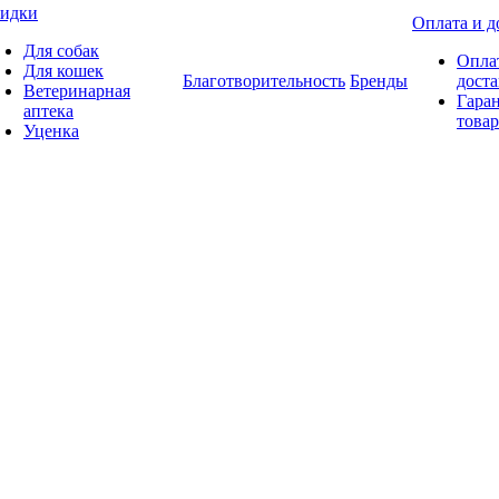
идки
Оплата и д
Для собак
Опла
Для кошек
Благотворительность
Бренды
доста
Ветеринарная
Гаран
аптека
товар
Уценка