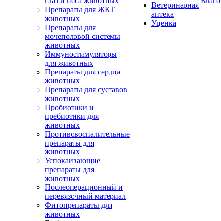
глаз и носа животных
Благо
Ветеринарная
Препараты для ЖКТ
аптека
животных
Уценка
Препараты для
мочеполовой системы
животных
Иммуностимуляторы
для животных
Препараты для сердца
животных
Препараты для суставов
животных
Пробиотики и
пребиотики для
животных
Противовоспалительные
препараты для
животных
Успокаивающие
препараты для
животных
Послеоперационный и
перевязочный материал
Фитопрепараты для
животных