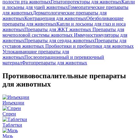
полости рта животных
Гепатопротекторы для животных
Капли
и лосьоны для ушей животных
Гомеопатические препараты
для животных
Дерматологические препараты для
животных
Контрацепция для животных
Обезболивающие
препараты для животных
Капли и лосьоны для глаз и носа
животных
Препараты для ЖКТ животных
Препараты для
мочеполовой системы животных
Иммуностимуляторы для
животных
Препараты для сердца животных
Препараты для
суставов животных
Пробиотики и пребиотики для животных
Успокаивающие препараты для
животных
Послеоперационный и перевязочный
материал
Фитопрепараты для животных
Противовоспалительные препараты
для животных
Инъекции
Спреи
Таблетки
Мазь