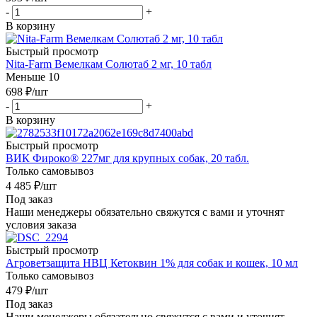
-
+
В корзину
Быстрый просмотр
Nita-Farm Вемелкам Солютаб 2 мг, 10 табл
Меньше 10
698
₽
/шт
-
+
В корзину
Быстрый просмотр
ВИК Фироко® 227мг для крупных собак, 20 табл.
Только самовывоз
4 485
₽
/шт
Под заказ
Наши менеджеры обязательно свяжутся с вами и уточнят
условия заказа
Быстрый просмотр
Агроветзащита НВЦ Кетоквин 1% для собак и кошек, 10 мл
Только самовывоз
479
₽
/шт
Под заказ
Наши менеджеры обязательно свяжутся с вами и уточнят