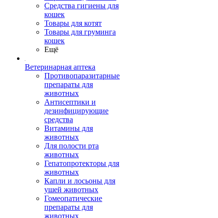
Средства гигиены для
кошек
Товары для котят
Товары для груминга
кошек
Ещё
Ветеринарная аптека
Противопаразитарные
препараты для
животных
Антисептики и
дезинфицирующие
средства
Витамины для
животных
Для полости рта
животных
Гепатопротекторы для
животных
Капли и лосьоны для
ушей животных
Гомеопатические
препараты для
животных