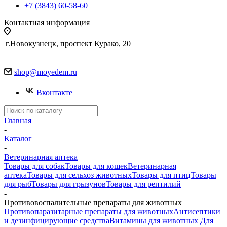
+7 (3843) 60-58-60
Контактная информация
г.Новокузнецк, проспект Курако, 20
shop@moyedem.ru
Вконтакте
Главная
-
Каталог
-
Ветеринарная аптека
Товары для собак
Товары для кошек
Ветеринарная
аптека
Товары для сельхоз животных
Товары для птиц
Товары
для рыб
Товары для грызунов
Товары для рептилий
-
Противовоспалительные препараты для животных
Противопаразитарные препараты для животных
Антисептики
и дезинфицирующие средства
Витамины для животных
Для