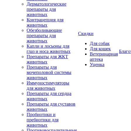
Дерматологические
препараты для
животных
Контрацепция для
животных
Обезболивающие
Скидки
препараты для
животных
Для собак
Капли и лосьоны для
Для кошек
глаз и носа животных
Благо
Ветеринарная
Препараты для ЖКТ
аптека
животных
Уценка
Препараты для
мочеполовой системы
животных
Иммуностимуляторы
для животных
Препараты для сердца
животных
Препараты для суставов
животных
Пробиотики и
пребиотики для
животных
Противовоспалительные