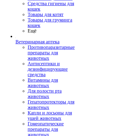
Средства гигиены для
кошек
Товары для котят
Товары для груминга
кошек
Ещё
Ветеринарная аптека
Противопаразитарные
препараты для
животных
Антисептики и
дезинфицирующие
средства
Витамины для
животных
Для полости рта
животных
Гепатопротекторы для
животных
Капли и лосьоны для
ушей животных
Гомеопатические
препараты для
животных