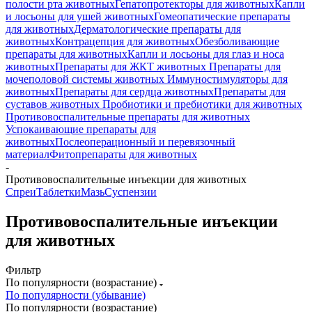
полости рта животных
Гепатопротекторы для животных
Капли
и лосьоны для ушей животных
Гомеопатические препараты
для животных
Дерматологические препараты для
животных
Контрацепция для животных
Обезболивающие
препараты для животных
Капли и лосьоны для глаз и носа
животных
Препараты для ЖКТ животных
Препараты для
мочеполовой системы животных
Иммуностимуляторы для
животных
Препараты для сердца животных
Препараты для
суставов животных
Пробиотики и пребиотики для животных
Противовоспалительные препараты для животных
Успокаивающие препараты для
животных
Послеоперационный и перевязочный
материал
Фитопрепараты для животных
-
Противовоспалительные инъекции для животных
Спреи
Таблетки
Мазь
Суспензии
Противовоспалительные инъекции
для животных
Фильтр
По популярности (возрастание)
По популярности (убывание)
По популярности (возрастание)