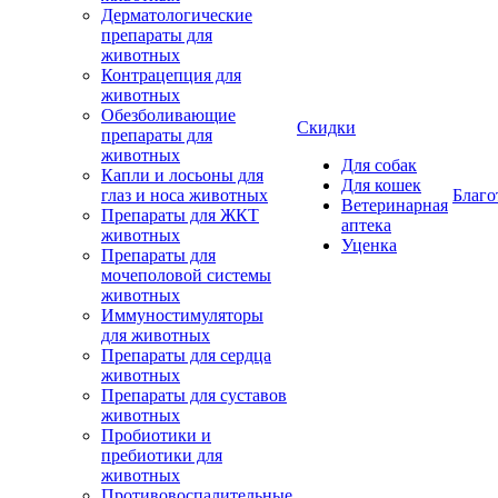
Дерматологические
препараты для
животных
Контрацепция для
животных
Обезболивающие
Скидки
препараты для
животных
Для собак
Капли и лосьоны для
Для кошек
глаз и носа животных
Благо
Ветеринарная
Препараты для ЖКТ
аптека
животных
Уценка
Препараты для
мочеполовой системы
животных
Иммуностимуляторы
для животных
Препараты для сердца
животных
Препараты для суставов
животных
Пробиотики и
пребиотики для
животных
Противовоспалительные