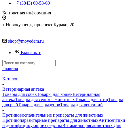
+7 (3843) 60-58-60
Контактная информация
г.Новокузнецк, проспект Курако, 20
shop@moyedem.ru
Вконтакте
Главная
-
Каталог
-
Ветеринарная аптека
Товары для собак
Товары для кошек
Ветеринарная
аптека
Товары для сельхоз животных
Товары для птиц
Товары
для рыб
Товары для грызунов
Товары для рептилий
-
Противовоспалительные препараты для животных
Противопаразитарные препараты для животных
Антисептики
и дезинфицирующие средства
Витамины для животных
Для