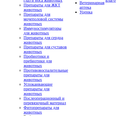
глаз и носа животных
Благо
Ветеринарная
Препараты для ЖКТ
аптека
животных
Уценка
Препараты для
мочеполовой системы
животных
Иммуностимуляторы
для животных
Препараты для сердца
животных
Препараты для суставов
животных
Пробиотики и
пребиотики для
животных
Противовоспалительные
препараты для
животных
Успокаивающие
препараты для
животных
Послеоперационный и
перевязочный материал
Фитопрепараты для
животных