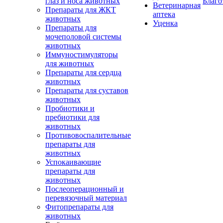
глаз и носа животных
Благо
Ветеринарная
Препараты для ЖКТ
аптека
животных
Уценка
Препараты для
мочеполовой системы
животных
Иммуностимуляторы
для животных
Препараты для сердца
животных
Препараты для суставов
животных
Пробиотики и
пребиотики для
животных
Противовоспалительные
препараты для
животных
Успокаивающие
препараты для
животных
Послеоперационный и
перевязочный материал
Фитопрепараты для
животных