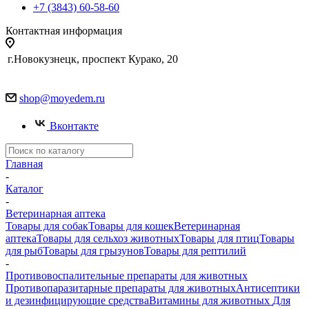
+7 (3843) 60-58-60
Контактная информация
г.Новокузнецк, проспект Курако, 20
shop@moyedem.ru
Вконтакте
Главная
-
Каталог
-
Ветеринарная аптека
Товары для собак
Товары для кошек
Ветеринарная
аптека
Товары для сельхоз животных
Товары для птиц
Товары
для рыб
Товары для грызунов
Товары для рептилий
-
Противовоспалительные препараты для животных
Противопаразитарные препараты для животных
Антисептики
и дезинфицирующие средства
Витамины для животных
Для