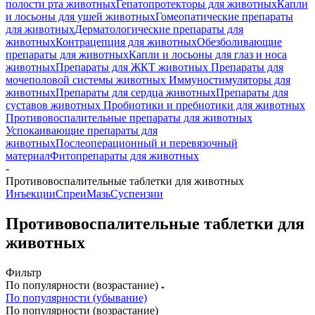
полости рта животных
Гепатопротекторы для животных
Капли
и лосьоны для ушей животных
Гомеопатические препараты
для животных
Дерматологические препараты для
животных
Контрацепция для животных
Обезболивающие
препараты для животных
Капли и лосьоны для глаз и носа
животных
Препараты для ЖКТ животных
Препараты для
мочеполовой системы животных
Иммуностимуляторы для
животных
Препараты для сердца животных
Препараты для
суставов животных
Пробиотики и пребиотики для животных
Противовоспалительные препараты для животных
Успокаивающие препараты для
животных
Послеоперационный и перевязочный
материал
Фитопрепараты для животных
-
Противовоспалительные таблетки для животных
Инъекции
Спреи
Мазь
Суспензии
Противовоспалительные таблетки для
животных
Фильтр
По популярности (возрастание)
По популярности (убывание)
По популярности (возрастание)