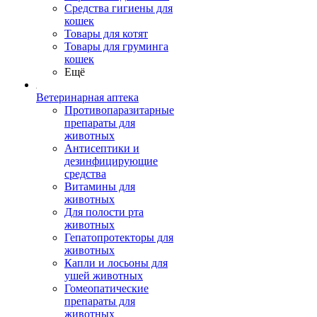
Средства гигиены для
кошек
Товары для котят
Товары для груминга
кошек
Ещё
Ветеринарная аптека
Противопаразитарные
препараты для
животных
Антисептики и
дезинфицирующие
средства
Витамины для
животных
Для полости рта
животных
Гепатопротекторы для
животных
Капли и лосьоны для
ушей животных
Гомеопатические
препараты для
животных