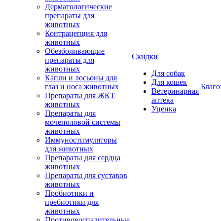
Дерматологические
препараты для
животных
Контрацепция для
животных
Обезболивающие
Скидки
препараты для
животных
Для собак
Капли и лосьоны для
Для кошек
глаз и носа животных
Благо
Ветеринарная
Препараты для ЖКТ
аптека
животных
Уценка
Препараты для
мочеполовой системы
животных
Иммуностимуляторы
для животных
Препараты для сердца
животных
Препараты для суставов
животных
Пробиотики и
пребиотики для
животных
Противовоспалительные