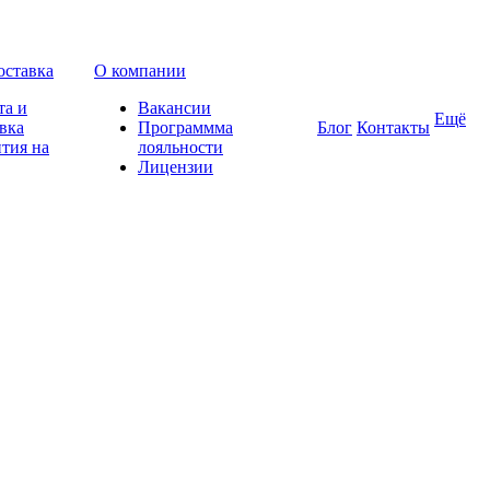
оставка
О компании
та и
Вакансии
Ещё
вка
Программма
Блог
Контакты
тия на
лояльности
Лицензии