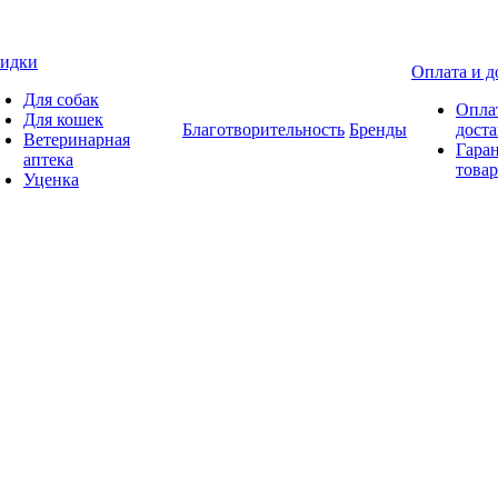
идки
Оплата и д
Для собак
Опла
Для кошек
Благотворительность
Бренды
доста
Ветеринарная
Гаран
аптека
товар
Уценка