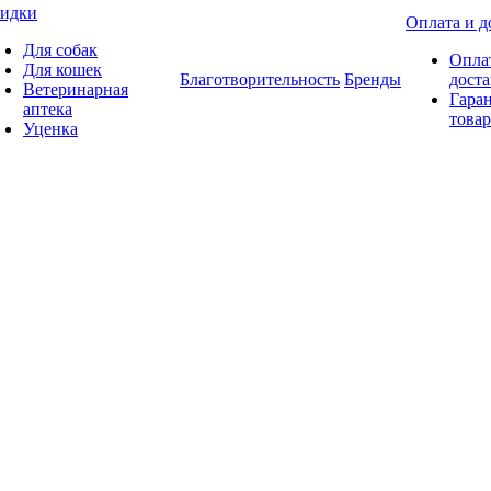
идки
Оплата и д
Для собак
Опла
Для кошек
Благотворительность
Бренды
доста
Ветеринарная
Гаран
аптека
товар
Уценка