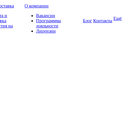
оставка
О компании
та и
Вакансии
Ещё
вка
Программма
Блог
Контакты
тия на
лояльности
Лицензии