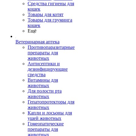
Средства гигиены для
кошек
Товары для котят
Товары для груминга
кошек
Ещё
Ветеринарная аптека
Противопаразитарные
препараты для
животных
Антисептики и
дезинфицирующие
средства
Витамины для
животных
Для полости рта
животных
Гепатопротекторы для
животных
Капли и лосьоны для
ушей животных
Гомеопатические
препараты для
животных