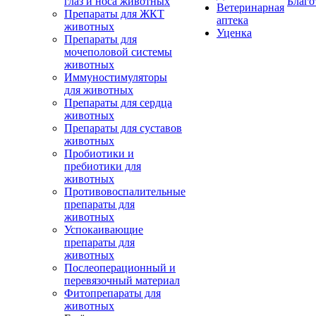
глаз и носа животных
Благо
Ветеринарная
Препараты для ЖКТ
аптека
животных
Уценка
Препараты для
мочеполовой системы
животных
Иммуностимуляторы
для животных
Препараты для сердца
животных
Препараты для суставов
животных
Пробиотики и
пребиотики для
животных
Противовоспалительные
препараты для
животных
Успокаивающие
препараты для
животных
Послеоперационный и
перевязочный материал
Фитопрепараты для
животных