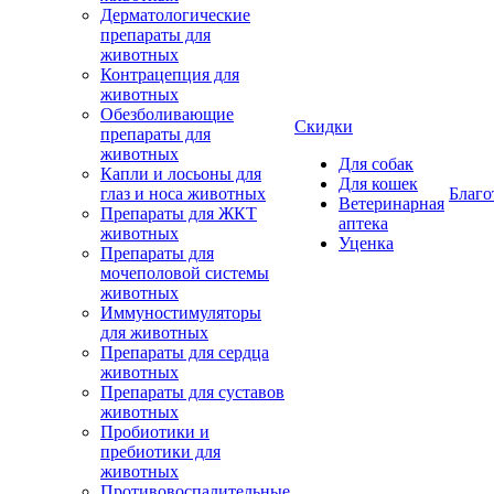
Дерматологические
препараты для
животных
Контрацепция для
животных
Обезболивающие
Скидки
препараты для
животных
Для собак
Капли и лосьоны для
Для кошек
глаз и носа животных
Благо
Ветеринарная
Препараты для ЖКТ
аптека
животных
Уценка
Препараты для
мочеполовой системы
животных
Иммуностимуляторы
для животных
Препараты для сердца
животных
Препараты для суставов
животных
Пробиотики и
пребиотики для
животных
Противовоспалительные