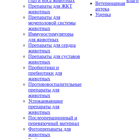
глаз и носа животных
Благо
Ветеринарная
Препараты для ЖКТ
аптека
животных
Уценка
Препараты для
мочеполовой системы
животных
Иммуностимуляторы
для животных
Препараты для сердца
животных
Препараты для суставов
животных
Пробиотики и
пребиотики для
животных
Противовоспалительные
препараты для
животных
Успокаивающие
препараты для
животных
Послеоперационный и
перевязочный материал
Фитопрепараты для
животных