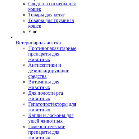
Средства гигиены для
кошек
Товары для котят
Товары для груминга
кошек
Ещё
Ветеринарная аптека
Противопаразитарные
препараты для
животных
Антисептики и
дезинфицирующие
средства
Витамины для
животных
Для полости рта
животных
Гепатопротекторы для
животных
Капли и лосьоны для
ушей животных
Гомеопатические
препараты для
животных