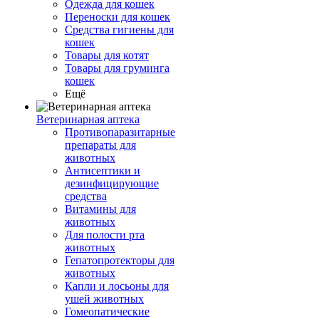
Одежда для кошек
Переноски для кошек
Средства гигиены для
кошек
Товары для котят
Товары для груминга
кошек
Ещё
Ветеринарная аптека
Противопаразитарные
препараты для
животных
Антисептики и
дезинфицирующие
средства
Витамины для
животных
Для полости рта
животных
Гепатопротекторы для
животных
Капли и лосьоны для
ушей животных
Гомеопатические