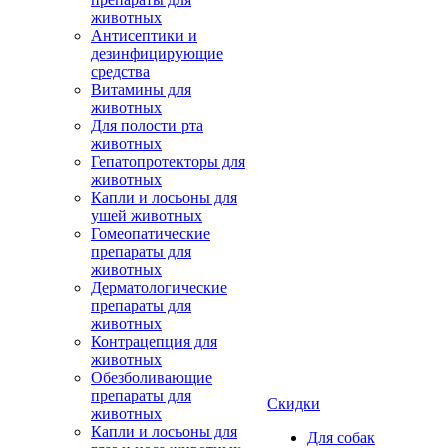
животных
Антисептики и
дезинфицирующие
средства
Витамины для
животных
Для полости рта
животных
Гепатопротекторы для
животных
Капли и лосьоны для
ушей животных
Гомеопатические
препараты для
животных
Дерматологические
препараты для
животных
Контрацепция для
животных
Обезболивающие
препараты для
Скидки
животных
Капли и лосьоны для
Для собак