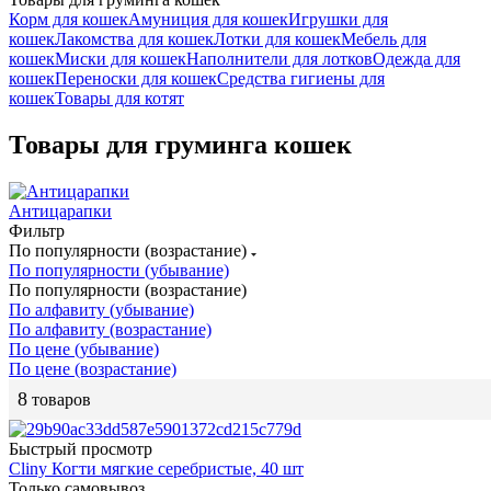
Корм для кошек
Амуниция для кошек
Игрушки для
кошек
Лакомства для кошек
Лотки для кошек
Мебель для
кошек
Миски для кошек
Наполнители для лотков
Одежда для
кошек
Переноски для кошек
Средства гигиены для
кошек
Товары для котят
Товары для груминга кошек
Антицарапки
Фильтр
По популярности (возрастание)
По популярности (убывание)
По популярности (возрастание)
По алфавиту (убывание)
По алфавиту (возрастание)
По цене (убывание)
По цене (возрастание)
8
товаров
Быстрый просмотр
Cliny Когти мягкие серебристые, 40 шт
Только самовывоз