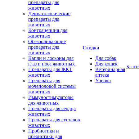
препараты для
животных
Дерматологические
препараты для
животных
Контрацепция для
животных
Обезболивающие
препараты для
Скидки
животных
Капли и лосьоны для
Для собак
глаз и носа животных
Для кошек
Благо
Препараты для ЖКТ
Ветеринарная
животных
аптека
Препараты для
Уценка
мочеполовой системы
животных
Иммуностимуляторы
для животных
Препараты для сердца
животных
Препараты для суставов
животных
Пробиотики и
пребиотики для