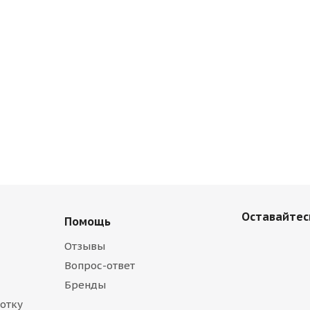
мцах —
 наши
етят на все
Оставайтесь
Помощь
Отзывы
Вопрос-ответ
Бренды
отку