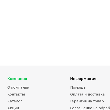
Забота о ваших пито
наша работа.
В зоосалонах и интернет-магазине «Эдем»
консультанты помогут вам с выбором и отв
вопросы.
Компания
Информация
О компании
Помощь
Контакты
Оплата и доставка
Каталог
Гарантия на товар
Акции
Соглашение на обраб