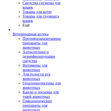
Средства гигиены для
кошек
Товары для котят
Товары для груминга
кошек
Ещё
Ветеринарная аптека
Противопаразитарные
препараты для
животных
Антисептики и
дезинфицирующие
средства
Витамины для
животных
Для полости рта
животных
Гепатопротекторы для
животных
Капли и лосьоны для
ушей животных
Гомеопатические
препараты для
животных