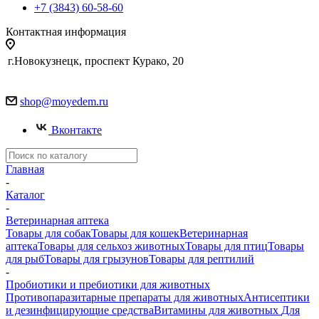
+7 (3843) 60-58-60
Контактная информация
г.Новокузнецк, проспект Курако, 20
shop@moyedem.ru
Вконтакте
Главная
-
Каталог
-
Ветеринарная аптека
Товары для собак
Товары для кошек
Ветеринарная
аптека
Товары для сельхоз животных
Товары для птиц
Товары
для рыб
Товары для грызунов
Товары для рептилий
-
Пробиотики и пребиотики для животных
Противопаразитарные препараты для животных
Антисептики
и дезинфицирующие средства
Витамины для животных
Для