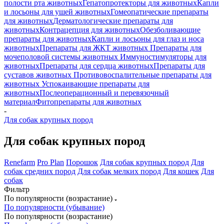
полости рта животных
Гепатопротекторы для животных
Капли
и лосьоны для ушей животных
Гомеопатические препараты
для животных
Дерматологические препараты для
животных
Контрацепция для животных
Обезболивающие
препараты для животных
Капли и лосьоны для глаз и носа
животных
Препараты для ЖКТ животных
Препараты для
мочеполовой системы животных
Иммуностимуляторы для
животных
Препараты для сердца животных
Препараты для
суставов животных
Противовоспалительные препараты для
животных
Успокаивающие препараты для
животных
Послеоперационный и перевязочный
материал
Фитопрепараты для животных
-
Для собак крупных пород
Для собак крупных пород
Renefarm
Pro Plan
Порошок
Для собак крупных пород
Для
собак средних пород
Для собак мелких пород
Для кошек
Для
собак
Фильтр
По популярности (возрастание)
По популярности (убывание)
По популярности (возрастание)