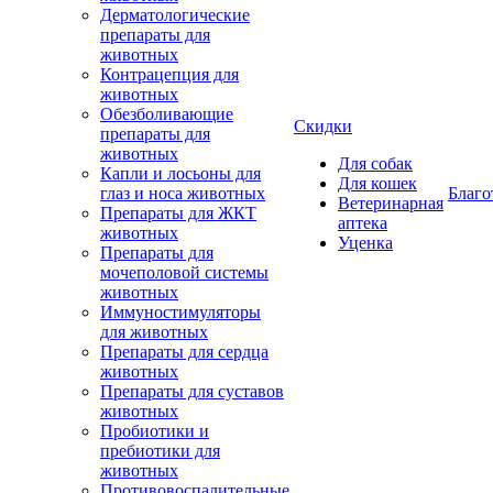
Дерматологические
препараты для
животных
Контрацепция для
животных
Обезболивающие
Скидки
препараты для
животных
Для собак
Капли и лосьоны для
Для кошек
глаз и носа животных
Благо
Ветеринарная
Препараты для ЖКТ
аптека
животных
Уценка
Препараты для
мочеполовой системы
животных
Иммуностимуляторы
для животных
Препараты для сердца
животных
Препараты для суставов
животных
Пробиотики и
пребиотики для
животных
Противовоспалительные