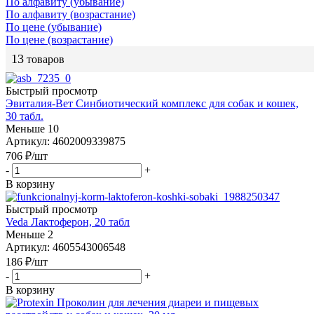
По алфавиту (убывание)
По алфавиту (возрастание)
По цене (убывание)
По цене (возрастание)
13
товаров
Быстрый просмотр
Эвиталия-Вет Cинбиотический комплекс для собак и кошек,
30 табл.
Меньше 10
Артикул: 4602009339875
706
₽
/шт
-
+
В корзину
Быстрый просмотр
Veda Лактоферон, 20 табл
Меньше 2
Артикул: 4605543006548
186
₽
/шт
-
+
В корзину