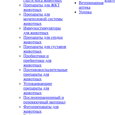
глаз и носа животных
Благо
Ветеринарная
Препараты для ЖКТ
аптека
животных
Уценка
Препараты для
мочеполовой системы
животных
Иммуностимуляторы
для животных
Препараты для сердца
животных
Препараты для суставов
животных
Пробиотики и
пребиотики для
животных
Противовоспалительные
препараты для
животных
Успокаивающие
препараты для
животных
Послеоперационный и
перевязочный материал
Фитопрепараты для
животных