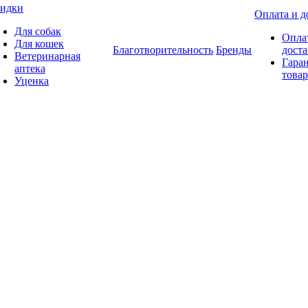
идки
Оплата и д
Для собак
Опла
Для кошек
Благотворительность
Бренды
доста
Ветеринарная
Гаран
аптека
товар
Уценка