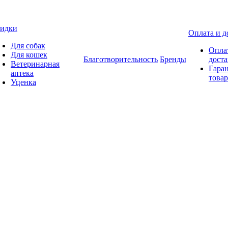
идки
Оплата и д
Для собак
Опла
Для кошек
Благотворительность
Бренды
доста
Ветеринарная
Гаран
аптека
товар
Уценка