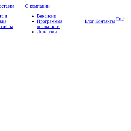
оставка
О компании
та и
Вакансии
Ещё
вка
Программма
Блог
Контакты
тия на
лояльности
Лицензии