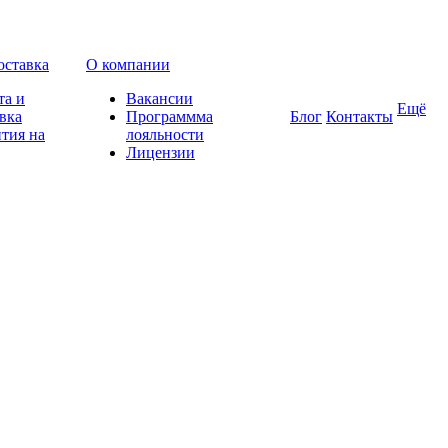
оставка
О компании
та и
Вакансии
Ещё
вка
Программма
Блог
Контакты
тия на
лояльности
Лицензии