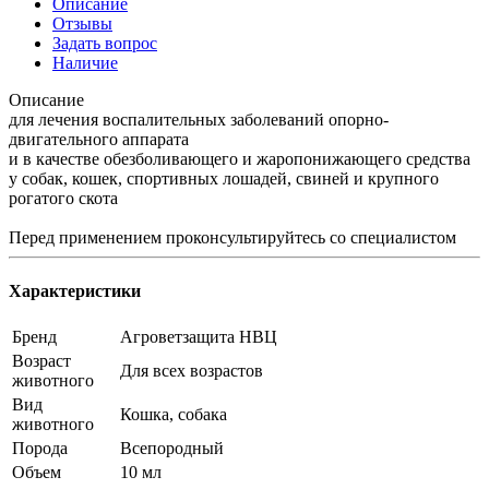
Описание
Отзывы
Задать вопрос
Наличие
Описание
для лечения воспалительных заболеваний опорно-
двигательного аппарата
и в качестве обезболивающего и жаропонижающего средства
у собак, кошек, спортивных лошадей, свиней и крупного
рогатого скота
Перед применением проконсультируйтесь со специалистом
Характеристики
Бренд
Агроветзащита НВЦ
Возраст
Для всех возрастов
животного
Вид
Кошка, собака
животного
Порода
Всепородный
Объем
10 мл