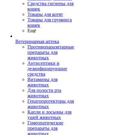
Средства гигиены для
кошек
Товары для котят
Товары для груминга
кошек
Ещё
Ветеринарная аптека
Противопаразитарные
препараты для
животных
Антисептики и
дезинфицирующие
средства
Витамины для
животных
Для полости рта
животных
Гепатопротекторы для
животных
Капли и лосьоны для
ушей животных
Гомеопатические
препараты для
животных