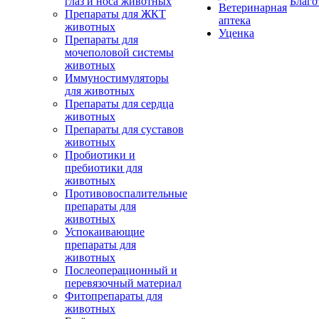
глаз и носа животных
Благо
Ветеринарная
Препараты для ЖКТ
аптека
животных
Уценка
Препараты для
мочеполовой системы
животных
Иммуностимуляторы
для животных
Препараты для сердца
животных
Препараты для суставов
животных
Пробиотики и
пребиотики для
животных
Противовоспалительные
препараты для
животных
Успокаивающие
препараты для
животных
Послеоперационный и
перевязочный материал
Фитопрепараты для
животных