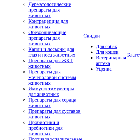
Дерматологические
препараты для
животных
Контрацепция для
животных
Обезболивающие
Скидки
препараты для
животных
Для собак
Капли и лосьоны для
Для кошек
глаз и носа животных
Благо
Ветеринарная
Препараты для ЖКТ
аптека
животных
Уценка
Препараты для
мочеполовой системы
животных
Иммуностимуляторы
для животных
Препараты для сердца
животных
Препараты для суставов
животных
Пробиотики и
пребиотики для
животных
Противовоспалительные