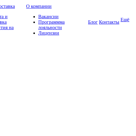
оставка
О компании
та и
Вакансии
Ещё
вка
Программма
Блог
Контакты
тия на
лояльности
Лицензии