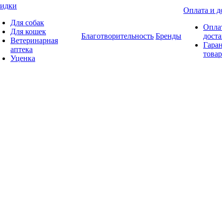
идки
Оплата и д
Для собак
Опла
Для кошек
Благотворительность
Бренды
доста
Ветеринарная
Гаран
аптека
товар
Уценка