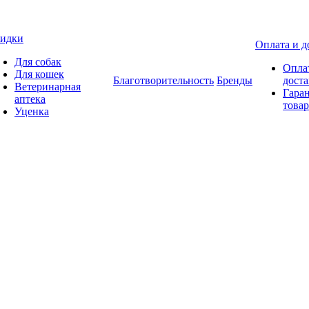
идки
Оплата и д
Для собак
Опла
Для кошек
Благотворительность
Бренды
доста
Ветеринарная
Гаран
аптека
товар
Уценка