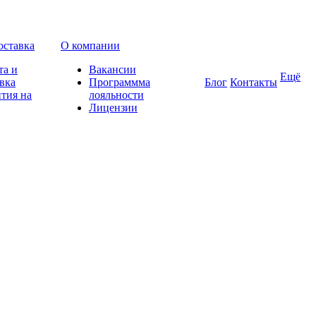
оставка
О компании
та и
Вакансии
Ещё
вка
Программма
Блог
Контакты
тия на
лояльности
Лицензии