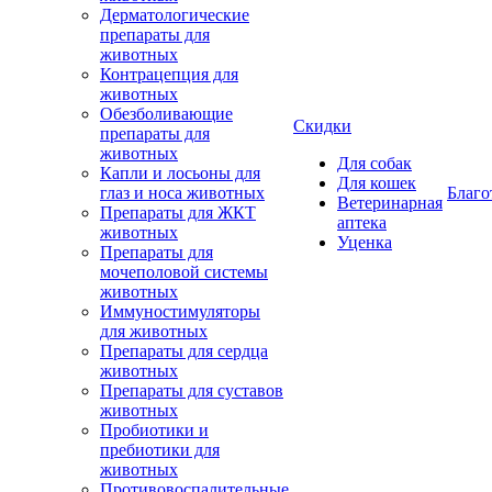
Дерматологические
препараты для
животных
Контрацепция для
животных
Обезболивающие
Скидки
препараты для
животных
Для собак
Капли и лосьоны для
Для кошек
глаз и носа животных
Благо
Ветеринарная
Препараты для ЖКТ
аптека
животных
Уценка
Препараты для
мочеполовой системы
животных
Иммуностимуляторы
для животных
Препараты для сердца
животных
Препараты для суставов
животных
Пробиотики и
пребиотики для
животных
Противовоспалительные