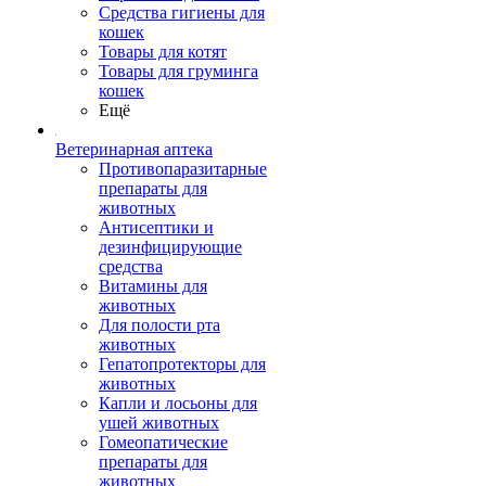
Средства гигиены для
кошек
Товары для котят
Товары для груминга
кошек
Ещё
Ветеринарная аптека
Противопаразитарные
препараты для
животных
Антисептики и
дезинфицирующие
средства
Витамины для
животных
Для полости рта
животных
Гепатопротекторы для
животных
Капли и лосьоны для
ушей животных
Гомеопатические
препараты для
животных