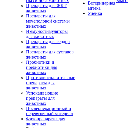
глаз и носа животных
Благо
Ветеринарная
Препараты для ЖКТ
аптека
животных
Уценка
Препараты для
мочеполовой системы
животных
Иммуностимуляторы
для животных
Препараты для сердца
животных
Препараты для суставов
животных
Пробиотики и
пребиотики для
животных
Противовоспалительные
препараты для
животных
Успокаивающие
препараты для
животных
Послеоперационный и
перевязочный материал
Фитопрепараты для
животных