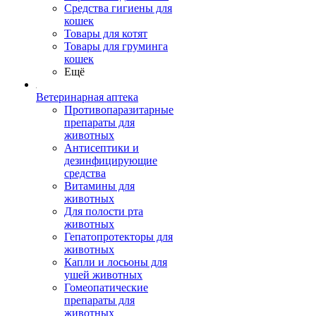
Средства гигиены для
кошек
Товары для котят
Товары для груминга
кошек
Ещё
Ветеринарная аптека
Противопаразитарные
препараты для
животных
Антисептики и
дезинфицирующие
средства
Витамины для
животных
Для полости рта
животных
Гепатопротекторы для
животных
Капли и лосьоны для
ушей животных
Гомеопатические
препараты для
животных