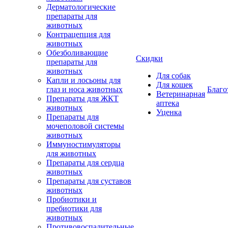
Дерматологические
препараты для
животных
Контрацепция для
животных
Обезболивающие
Скидки
препараты для
животных
Для собак
Капли и лосьоны для
Для кошек
глаз и носа животных
Благо
Ветеринарная
Препараты для ЖКТ
аптека
животных
Уценка
Препараты для
мочеполовой системы
животных
Иммуностимуляторы
для животных
Препараты для сердца
животных
Препараты для суставов
животных
Пробиотики и
пребиотики для
животных
Противовоспалительные