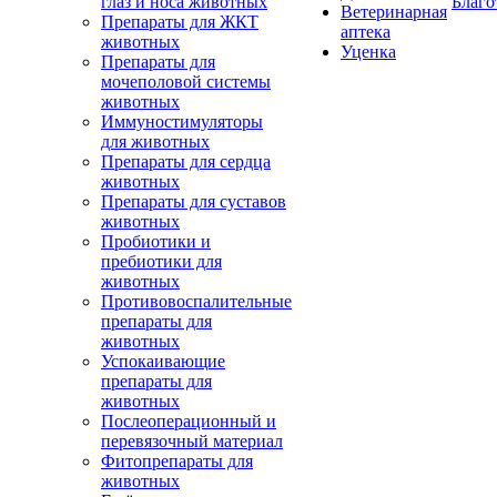
глаз и носа животных
Благо
Ветеринарная
Препараты для ЖКТ
аптека
животных
Уценка
Препараты для
мочеполовой системы
животных
Иммуностимуляторы
для животных
Препараты для сердца
животных
Препараты для суставов
животных
Пробиотики и
пребиотики для
животных
Противовоспалительные
препараты для
животных
Успокаивающие
препараты для
животных
Послеоперационный и
перевязочный материал
Фитопрепараты для
животных