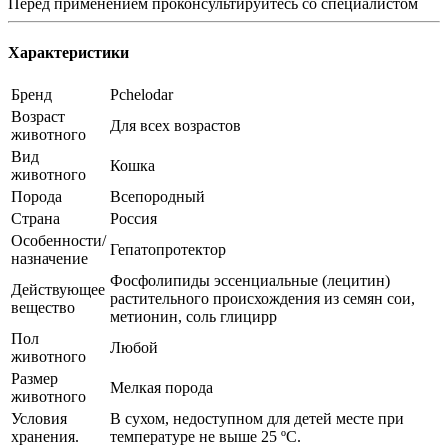
Перед применением проконсультируйтесь со специалистом
Характеристики
Бренд
Pchelodar
Возраст
Для всех возрастов
животного
Вид
Кошка
животного
Порода
Всепородный
Страна
Россия
Особенности/
Гепатопротектор
назначение
Фосфолипиды эссенциальные (лецитин)
Действующее
растительного происхождения из семян сои,
вещество
метионин, соль глицирр
Пол
Любой
животного
Размер
Мелкая порода
животного
Условия
В сухом, недоступном для детей месте при
хранения.
температуре не выше 25 ºС.