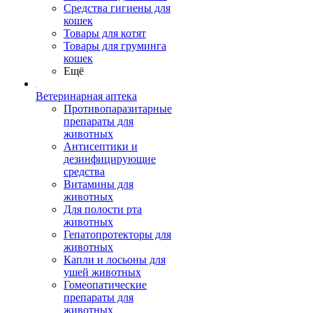
Средства гигиены для
кошек
Товары для котят
Товары для груминга
кошек
Ещё
Ветеринарная аптека
Противопаразитарные
препараты для
животных
Антисептики и
дезинфицирующие
средства
Витамины для
животных
Для полости рта
животных
Гепатопротекторы для
животных
Капли и лосьоны для
ушей животных
Гомеопатические
препараты для
животных