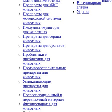
глаз и носа животных
Благо
Ветеринарная
Препараты для ЖКТ
аптека
животных
Уценка
Препараты для
мочеполовой системы
животных
Иммуностимуляторы
для животных
Препараты для сердца
животных
Препараты для суставов
животных
Пробиотики и
пребиотики для
животных
Противовоспалительные
препараты для
животных
Успокаивающие
препараты для
животных
Послеоперационный и
перевязочный материал
Фитопрепараты для
животных