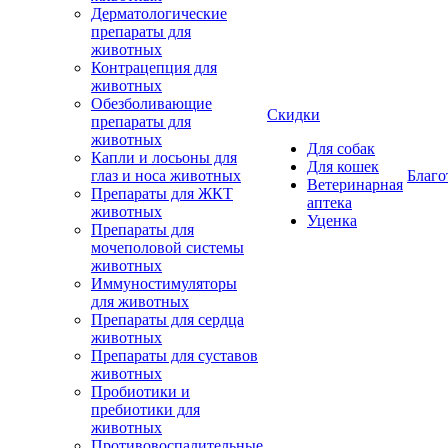
Дерматологические
препараты для
животных
Контрацепция для
животных
Обезболивающие
Скидки
препараты для
животных
Для собак
Капли и лосьоны для
Для кошек
глаз и носа животных
Благо
Ветеринарная
Препараты для ЖКТ
аптека
животных
Уценка
Препараты для
мочеполовой системы
животных
Иммуностимуляторы
для животных
Препараты для сердца
животных
Препараты для суставов
животных
Пробиотики и
пребиотики для
животных
Противовоспалительные