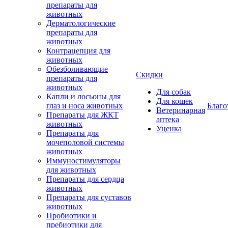
препараты для
животных
Дерматологические
препараты для
животных
Контрацепция для
животных
Обезболивающие
Скидки
препараты для
животных
Для собак
Капли и лосьоны для
Для кошек
глаз и носа животных
Благо
Ветеринарная
Препараты для ЖКТ
аптека
животных
Уценка
Препараты для
мочеполовой системы
животных
Иммуностимуляторы
для животных
Препараты для сердца
животных
Препараты для суставов
животных
Пробиотики и
пребиотики для