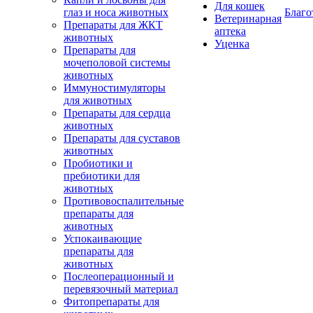
Для кошек
глаз и носа животных
Благо
Ветеринарная
Препараты для ЖКТ
аптека
животных
Уценка
Препараты для
мочеполовой системы
животных
Иммуностимуляторы
для животных
Препараты для сердца
животных
Препараты для суставов
животных
Пробиотики и
пребиотики для
животных
Противовоспалительные
препараты для
животных
Успокаивающие
препараты для
животных
Послеоперационный и
перевязочный материал
Фитопрепараты для