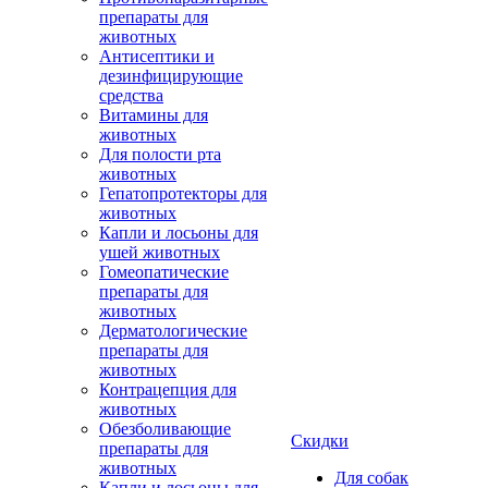
препараты для
животных
Антисептики и
дезинфицирующие
средства
Витамины для
животных
Для полости рта
животных
Гепатопротекторы для
животных
Капли и лосьоны для
ушей животных
Гомеопатические
препараты для
животных
Дерматологические
препараты для
животных
Контрацепция для
животных
Обезболивающие
Скидки
препараты для
животных
Для собак
Капли и лосьоны для