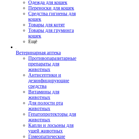
Одежда для кошек
Переноски для кошек
Средства гигиены для
кошек
Товары для котят
Товары для груминга
кошек
Ещё
Ветеринарная аптека
Противопаразитарные
препараты для
животных
Антисептики и
дезинфицирующие
средства
Витамины для
животных
Для полости рта
животных
Гепатопротекторы для
животных
Капли и лосьоны для
ушей животных
Гомеопатические