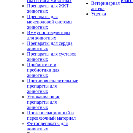
глаз и носа животных
Благо
Ветеринарная
Препараты для ЖКТ
аптека
животных
Уценка
Препараты для
мочеполовой системы
животных
Иммуностимуляторы
для животных
Препараты для сердца
животных
Препараты для суставов
животных
Пробиотики и
пребиотики для
животных
Противовоспалительные
препараты для
животных
Успокаивающие
препараты для
животных
Послеоперационный и
перевязочный материал
Фитопрепараты для
животных