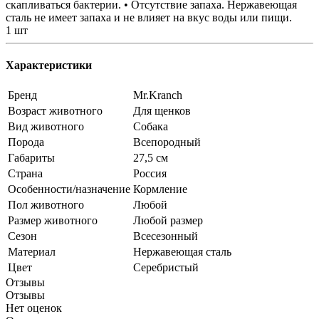
скапливаться бактерии. • Отсутствие запаха. Нержавеющая
сталь не имеет запаха и не влияет на вкус воды или пищи.
1 шт
Характеристики
Бренд
Mr.Kranch
Возраст животного
Для щенков
Вид животного
Собака
Порода
Всепородный
Габариты
27,5 см
Страна
Россия
Особенности/назначение
Кормление
Пол животного
Любой
Размер животного
Любой размер
Сезон
Всесезонный
Материал
Нержавеющая сталь
Цвет
Серебристый
Отзывы
Отзывы
Нет оценок