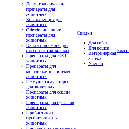
Дерматологические
препараты для
животных
Контрацепция для
животных
Обезболивающие
Скидки
препараты для
животных
Для собак
Капли и лосьоны для
Для кошек
глаз и носа животных
Благо
Ветеринарная
Препараты для ЖКТ
аптека
животных
Уценка
Препараты для
мочеполовой системы
животных
Иммуностимуляторы
для животных
Препараты для сердца
животных
Препараты для суставов
животных
Пробиотики и
пребиотики для
животных
Противовоспалительные