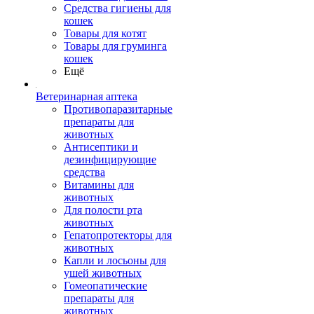
Средства гигиены для
кошек
Товары для котят
Товары для груминга
кошек
Ещё
Ветеринарная аптека
Противопаразитарные
препараты для
животных
Антисептики и
дезинфицирующие
средства
Витамины для
животных
Для полости рта
животных
Гепатопротекторы для
животных
Капли и лосьоны для
ушей животных
Гомеопатические
препараты для
животных