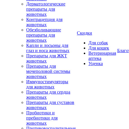
Дерматологические
препараты для
животных
Контрацепция для
животных
Обезболивающие
Скидки
препараты для
животных
Для собак
Капли и лосьоны для
Для кошек
глаз и носа животных
Благо
Ветеринарная
Препараты для ЖКТ
аптека
животных
Уценка
Препараты для
мочеполовой системы
животных
Иммуностимуляторы
для животных
Препараты для сердца
животных
Препараты для суставов
животных
Пробиотики и
пребиотики для
животных
Противовоспалительные