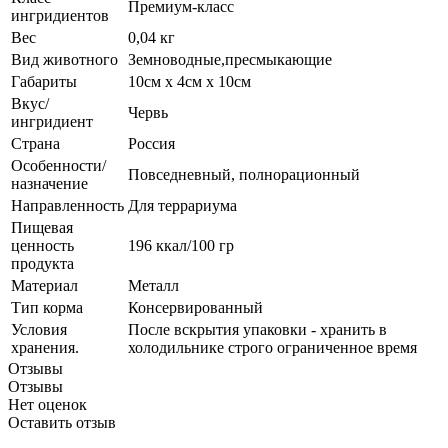
Премиум-класс
ингридиентов
Вес
0,04 кг
Вид животного
Земноводные,пресмыкающие
Габариты
10см х 4см х 10см
Вкус/
Червь
ингридиент
Страна
Россия
Особенности/
Повседневный, полнорационный
назначение
Направленность
Для террариума
Пищевая
ценность
196 ккал/100 гр
продукта
Материал
Металл
Тип корма
Консервированный
Условия
После вскрытия упаковки - хранить в
хранения.
холодильнике строго ограниченное время
Отзывы
Отзывы
Нет оценок
Оставить отзыв