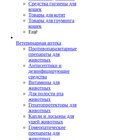
Средства гигиены для
кошек
Товары для котят
Товары для груминга
кошек
Ещё
Ветеринарная аптека
Противопаразитарные
препараты для
животных
Антисептики и
дезинфицирующие
средства
Витамины для
животных
Для полости рта
животных
Гепатопротекторы для
животных
Капли и лосьоны для
ушей животных
Гомеопатические
препараты для
животных