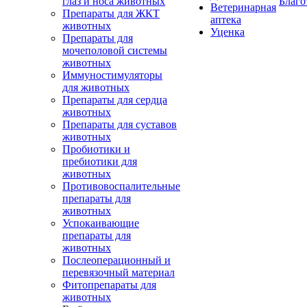
глаз и носа животных
Благо
Ветеринарная
Препараты для ЖКТ
аптека
животных
Уценка
Препараты для
мочеполовой системы
животных
Иммуностимуляторы
для животных
Препараты для сердца
животных
Препараты для суставов
животных
Пробиотики и
пребиотики для
животных
Противовоспалительные
препараты для
животных
Успокаивающие
препараты для
животных
Послеоперационный и
перевязочный материал
Фитопрепараты для
животных