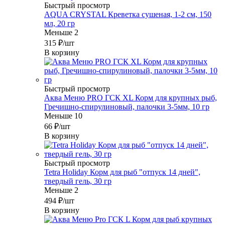
Быстрый просмотр
AQUA CRYSTAL Креветка сушеная, 1-2 см, 150
мл, 20 гр
Меньше 2
315
₽
/шт
В корзину
Быстрый просмотр
Аква Меню PRO ГСК XL Корм для крупных рыб,
Гречишно-спирулиновый, палочки 3-5мм, 10 гр
Меньше 10
66
₽
/шт
В корзину
Быстрый просмотр
Tetra Holiday Корм для рыб "отпуск 14 дней",
твердый гель, 30 гр
Меньше 2
494
₽
/шт
В корзину