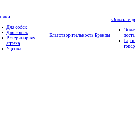
идки
Оплата и д
Для собак
Опла
Для кошек
Благотворительность
Бренды
доста
Ветеринарная
Гаран
аптека
товар
Уценка