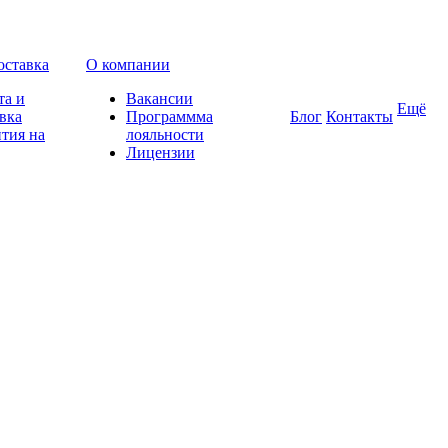
оставка
О компании
та и
Вакансии
Ещё
вка
Программма
Блог
Контакты
тия на
лояльности
Лицензии