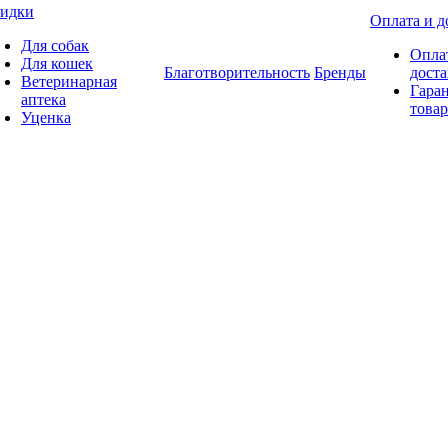
идки
Оплата и д
Для собак
Опла
Для кошек
Благотворительность
Бренды
доста
Ветеринарная
Гаран
аптека
товар
Уценка