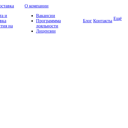
оставка
О компании
та и
Вакансии
Ещё
вка
Программма
Блог
Контакты
тия на
лояльности
Лицензии