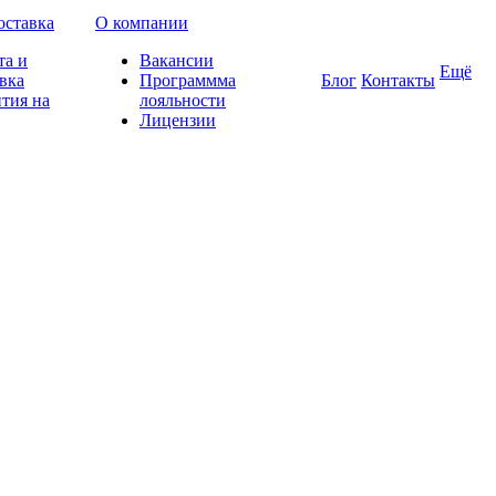
оставка
О компании
та и
Вакансии
Ещё
вка
Программма
Блог
Контакты
тия на
лояльности
Лицензии