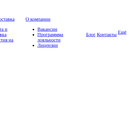
оставка
О компании
та и
Вакансии
Ещё
вка
Программма
Блог
Контакты
тия на
лояльности
Лицензии