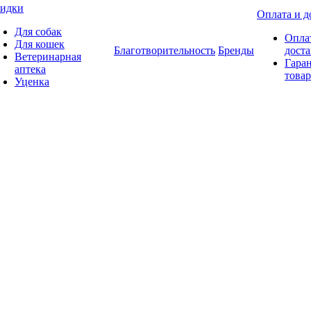
идки
Оплата и д
Для собак
Опла
Для кошек
Благотворительность
Бренды
доста
Ветеринарная
Гаран
аптека
товар
Уценка