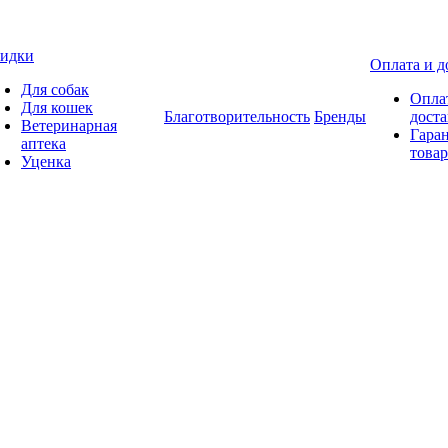
идки
Оплата и д
Для собак
Опла
Для кошек
Благотворительность
Бренды
доста
Ветеринарная
Гаран
аптека
товар
Уценка