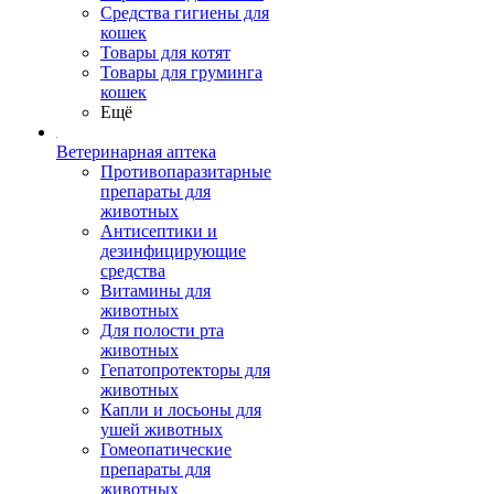
Средства гигиены для
кошек
Товары для котят
Товары для груминга
кошек
Ещё
Ветеринарная аптека
Противопаразитарные
препараты для
животных
Антисептики и
дезинфицирующие
средства
Витамины для
животных
Для полости рта
животных
Гепатопротекторы для
животных
Капли и лосьоны для
ушей животных
Гомеопатические
препараты для
животных