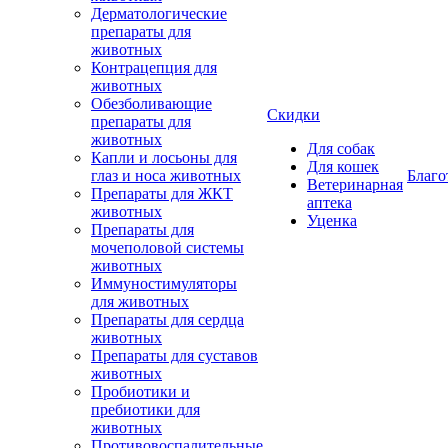
Дерматологические
препараты для
животных
Контрацепция для
животных
Обезболивающие
Скидки
препараты для
животных
Для собак
Капли и лосьоны для
Для кошек
глаз и носа животных
Благо
Ветеринарная
Препараты для ЖКТ
аптека
животных
Уценка
Препараты для
мочеполовой системы
животных
Иммуностимуляторы
для животных
Препараты для сердца
животных
Препараты для суставов
животных
Пробиотики и
пребиотики для
животных
Противовоспалительные