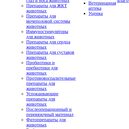
глаз и носа животных
Благо
Ветеринарная
Препараты для ЖКТ
аптека
животных
Уценка
Препараты для
мочеполовой системы
животных
Иммуностимуляторы
для животных
Препараты для сердца
животных
Препараты для суставов
животных
Пробиотики и
пребиотики для
животных
Противовоспалительные
препараты для
животных
Успокаивающие
препараты для
животных
Послеоперационный и
перевязочный материал
Фитопрепараты для
животных