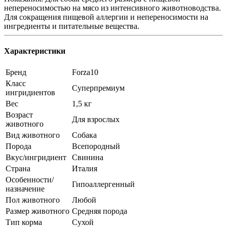
непереносимостью на мясо из интенсивного животноводства.
Для сокращения пищевой аллергии и непереносимости на
ингредиенты и питательные вещества.
Характеристики
Бренд
Forza10
Класс
Суперпремиум
ингридиентов
Вес
1,5 кг
Возраст
Для взрослых
животного
Вид животного
Собака
Порода
Всепородный
Вкус/ингридиент
Свинина
Страна
Италия
Особенности/
Гипоаллергенный
назначение
Пол животного
Любой
Размер животного
Средняя порода
Тип корма
Сухой