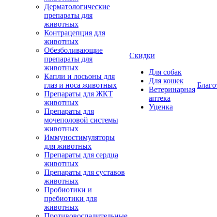
Дерматологические
препараты для
животных
Контрацепция для
животных
Обезболивающие
Скидки
препараты для
животных
Для собак
Капли и лосьоны для
Для кошек
глаз и носа животных
Благо
Ветеринарная
Препараты для ЖКТ
аптека
животных
Уценка
Препараты для
мочеполовой системы
животных
Иммуностимуляторы
для животных
Препараты для сердца
животных
Препараты для суставов
животных
Пробиотики и
пребиотики для
животных
Противовоспалительные