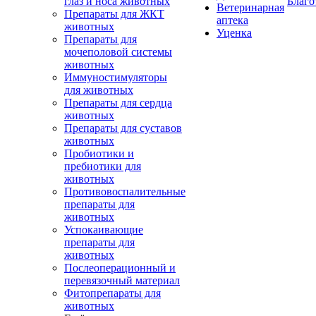
глаз и носа животных
Благо
Ветеринарная
Препараты для ЖКТ
аптека
животных
Уценка
Препараты для
мочеполовой системы
животных
Иммуностимуляторы
для животных
Препараты для сердца
животных
Препараты для суставов
животных
Пробиотики и
пребиотики для
животных
Противовоспалительные
препараты для
животных
Успокаивающие
препараты для
животных
Послеоперационный и
перевязочный материал
Фитопрепараты для
животных