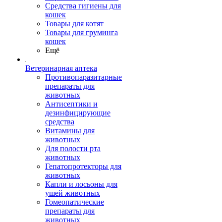
Средства гигиены для
кошек
Товары для котят
Товары для груминга
кошек
Ещё
Ветеринарная аптека
Противопаразитарные
препараты для
животных
Антисептики и
дезинфицирующие
средства
Витамины для
животных
Для полости рта
животных
Гепатопротекторы для
животных
Капли и лосьоны для
ушей животных
Гомеопатические
препараты для
животных