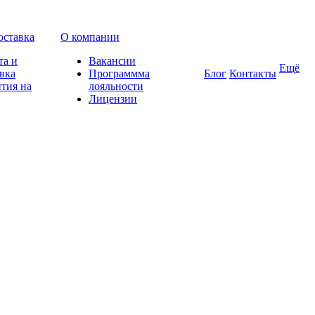
оставка
О компании
та и
Вакансии
Ещё
вка
Программма
Блог
Контакты
тия на
лояльности
Лицензии