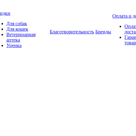
идки
Оплата и д
Для собак
Опла
Для кошек
Благотворительность
Бренды
доста
Ветеринарная
Гаран
аптека
товар
Уценка