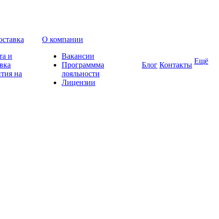
оставка
О компании
та и
Вакансии
Ещё
вка
Программма
Блог
Контакты
тия на
лояльности
Лицензии