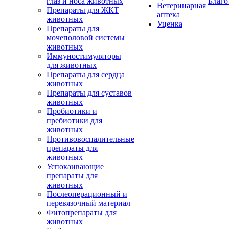
глаз и носа животных
Благо
Ветеринарная
Препараты для ЖКТ
аптека
животных
Уценка
Препараты для
мочеполовой системы
животных
Иммуностимуляторы
для животных
Препараты для сердца
животных
Препараты для суставов
животных
Пробиотики и
пребиотики для
животных
Противовоспалительные
препараты для
животных
Успокаивающие
препараты для
животных
Послеоперационный и
перевязочный материал
Фитопрепараты для
животных