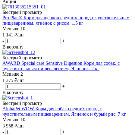
Акция
Быстрый просмотр
Pro Plan® Корм для щенков средних пород с чувствительным
пищеварением, ягнёнок с рисом, 1,5 кг
Меньше 10
1 141
₽
/шт
-
+
В корзину
Быстрый просмотр
AWARD Special care Sensitive Digestion Корм для собак, с
чувствительным пищеварением, Ягненок, 2 кг
Меньше 2
1 375
₽
/шт
-
+
В корзину
Быстрый просмотр
AlphaPet WOW Корм для собак средних пород с
чувствительным пищеварением, Ягненок и бурый рис, 7 кг
Меньше 10
3 958
₽
/шт
-
+