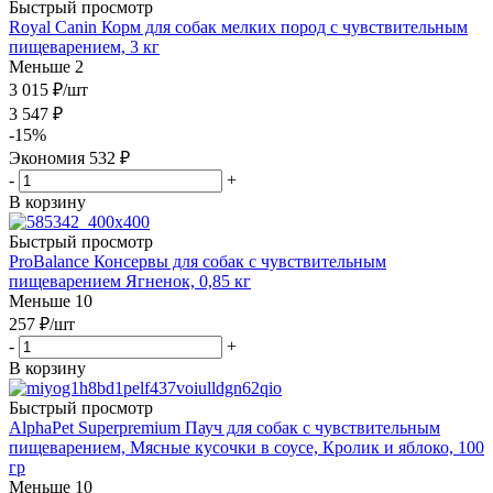
Быстрый просмотр
Royal Canin Корм для собак мелких пород с чувствительным
пищеварением, 3 кг
Меньше 2
3 015
₽
/шт
3 547
₽
-
15
%
Экономия
532
₽
-
+
В корзину
Быстрый просмотр
ProBalance Консервы для собак с чувствительным
пищеварением Ягненок, 0,85 кг
Меньше 10
257
₽
/шт
-
+
В корзину
Быстрый просмотр
AlphaPet Superpremium Пауч для собак с чувствительным
пищеварением, Мясные кусочки в соусе, Кролик и яблоко, 100
гр
Меньше 10