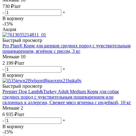
730
₽
/шт
-
+
В корзину
-15%
Акция
Быстрый просмотр
Pro Plan® Корм для щенков средних пород с чувствительным
пищеварением, ягнёнок с рисом, 3 кг
Меньше 10
2 199
₽
/шт
-
+
В корзину
Быстрый просмотр
Premier Dog Lamb&Turkey Adult Medium Корм для собак
средних пород с чувствительным пищеварением или
склонных к аллергии, Свежее мясо ягненка с индейкой, 10 кг
Меньше 2
6 935
₽
/шт
-
+
В корзину
-15%