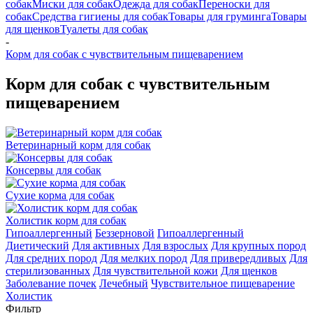
собак
Миски для собак
Одежда для собак
Переноски для
собак
Средства гигиены для собак
Товары для груминга
Товары
для щенков
Туалеты для собак
-
Корм для собак с чувствительным пищеварением
Корм для собак с чувствительным
пищеварением
Ветеринарный корм для собак
Консервы для собак
Сухие корма для собак
Холистик корм для собак
Гипоаллергенный
Беззерновой
Гипоаллергенный
Диетический
Для активных
Для взрослых
Для крупных пород
Для средних пород
Для мелких пород
Для привередливых
Для
стерилизованных
Для чувствительной кожи
Для щенков
Заболевание почек
Лечебный
Чувствительное пищеварение
Холистик
Фильтр