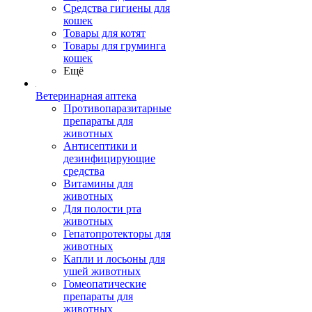
Средства гигиены для
кошек
Товары для котят
Товары для груминга
кошек
Ещё
Ветеринарная аптека
Противопаразитарные
препараты для
животных
Антисептики и
дезинфицирующие
средства
Витамины для
животных
Для полости рта
животных
Гепатопротекторы для
животных
Капли и лосьоны для
ушей животных
Гомеопатические
препараты для
животных