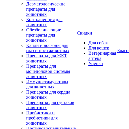
Дерматологические
препараты для
животных
Контрацепция для
животных
Обезболивающие
Скидки
препараты для
животных
Для собак
Капли и лосьоны для
Для кошек
глаз и носа животных
Благо
Ветеринарная
Препараты для ЖКТ
аптека
животных
Уценка
Препараты для
мочеполовой системы
животных
Иммуностимуляторы
для животных
Препараты для сердца
животных
Препараты для суставов
животных
Пробиотики и
пребиотики для
животных
Противовоспалительные