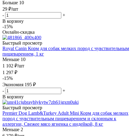
Больше 10
29
₽
/шт
-
+
В корзину
-15%
Онлайн-скидка
Быстрый просмотр
Royal Canin Корм для собак мелких пород с чувствительным
пищеварением, 1 кг
Меньше 10
1 102
₽
/шт
1 297
₽
-
15
%
Экономия
195
₽
-
+
В корзину
Быстрый просмотр
Premier Dog Lamb&Turkey Adult Mini Корм для собак мелких
пород с чувствительным пищеварением и склонным к
аллергии, Свежее мясо ягненка с индейкой, 8 кг
Меньше 2
6 270
₽
/шт