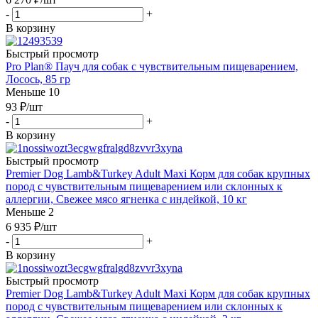
-
+
В корзину
Быстрый просмотр
Pro Plan® Пауч для собак с чувствительным пищеварением,
Лосось, 85 гр
Меньше 10
93
₽
/шт
-
+
В корзину
Быстрый просмотр
Premier Dog Lamb&Turkey Adult Maxi Корм для собак крупных
пород с чувствительным пищеварением или склонных к
аллергии, Свежее мясо ягненка с индейкой, 10 кг
Меньше 2
6 935
₽
/шт
-
+
В корзину
Быстрый просмотр
Premier Dog Lamb&Turkey Adult Maxi Корм для собак крупных
пород с чувствительным пищеварением или склонных к