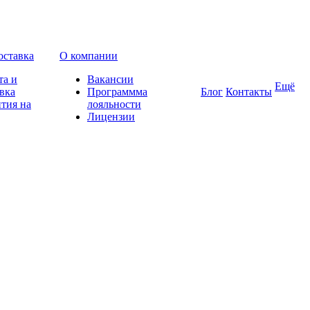
оставка
О компании
та и
Вакансии
Ещё
вка
Программма
Блог
Контакты
тия на
лояльности
Лицензии