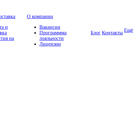
оставка
О компании
та и
Вакансии
Ещё
вка
Программма
Блог
Контакты
тия на
лояльности
Лицензии