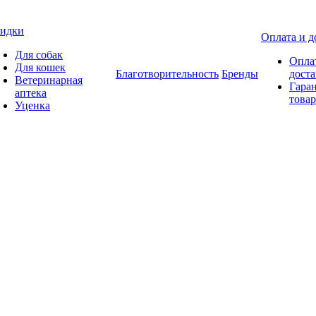
идки
Оплата и д
Для собак
Опла
Для кошек
Благотворительность
Бренды
доста
Ветеринарная
Гаран
аптека
товар
Уценка