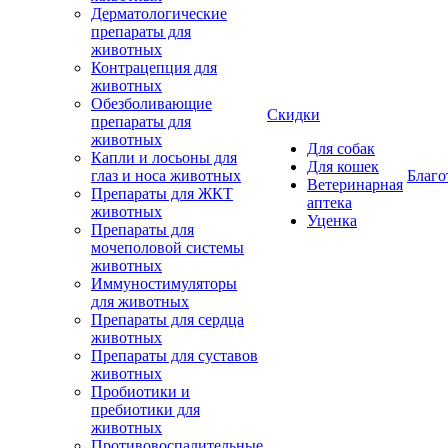
Дерматологические
препараты для
животных
Контрацепция для
животных
Обезболивающие
Скидки
препараты для
животных
Для собак
Капли и лосьоны для
Для кошек
глаз и носа животных
Благо
Ветеринарная
Препараты для ЖКТ
аптека
животных
Уценка
Препараты для
мочеполовой системы
животных
Иммуностимуляторы
для животных
Препараты для сердца
животных
Препараты для суставов
животных
Пробиотики и
пребиотики для
животных
Противовоспалительные