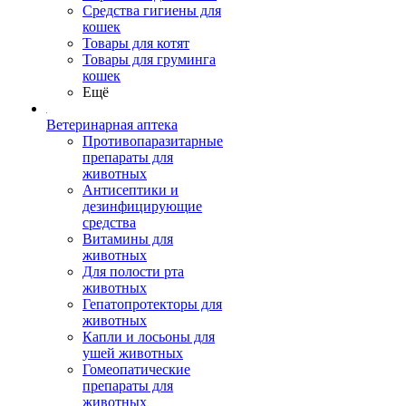
Средства гигиены для
кошек
Товары для котят
Товары для груминга
кошек
Ещё
Ветеринарная аптека
Противопаразитарные
препараты для
животных
Антисептики и
дезинфицирующие
средства
Витамины для
животных
Для полости рта
животных
Гепатопротекторы для
животных
Капли и лосьоны для
ушей животных
Гомеопатические
препараты для
животных