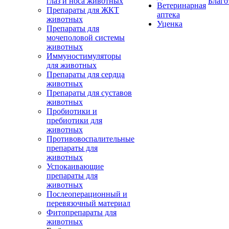
глаз и носа животных
Благо
Ветеринарная
Препараты для ЖКТ
аптека
животных
Уценка
Препараты для
мочеполовой системы
животных
Иммуностимуляторы
для животных
Препараты для сердца
животных
Препараты для суставов
животных
Пробиотики и
пребиотики для
животных
Противовоспалительные
препараты для
животных
Успокаивающие
препараты для
животных
Послеоперационный и
перевязочный материал
Фитопрепараты для
животных