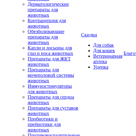
Дерматологические
препараты для
животных
Контрацепция для
животных
Обезболивающие
Скидки
препараты для
животных
Для собак
Капли и лосьоны для
Для кошек
глаз и носа животных
Благо
Ветеринарная
Препараты для ЖКТ
аптека
животных
Уценка
Препараты для
мочеполовой системы
животных
Иммуностимуляторы
для животных
Препараты для сердца
животных
Препараты для суставов
животных
Пробиотики и
пребиотики для
животных
Противовоспалительные