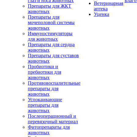
глаз и носа животных
Благо
Ветеринарная
Препараты для ЖКТ
аптека
животных
Уценка
Препараты для
мочеполовой системы
животных
Иммуностимуляторы
для животных
Препараты для сердца
животных
Препараты для суставов
животных
Пробиотики и
пребиотики для
животных
Противовоспалительные
препараты для
животных
Успокаивающие
препараты для
животных
Послеоперационный и
перевязочный материал
Фитопрепараты для
животных