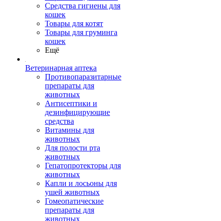
Средства гигиены для
кошек
Товары для котят
Товары для груминга
кошек
Ещё
Ветеринарная аптека
Противопаразитарные
препараты для
животных
Антисептики и
дезинфицирующие
средства
Витамины для
животных
Для полости рта
животных
Гепатопротекторы для
животных
Капли и лосьоны для
ушей животных
Гомеопатические
препараты для
животных