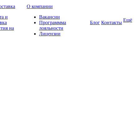
оставка
О компании
та и
Вакансии
Ещё
вка
Программма
Блог
Контакты
тия на
лояльности
Лицензии