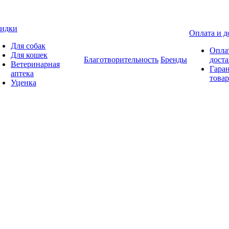
идки
Оплата и д
Для собак
Опла
Для кошек
Благотворительность
Бренды
доста
Ветеринарная
Гаран
аптека
товар
Уценка