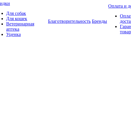
идки
Оплата и д
Для собак
Опла
Для кошек
Благотворительность
Бренды
доста
Ветеринарная
Гаран
аптека
товар
Уценка