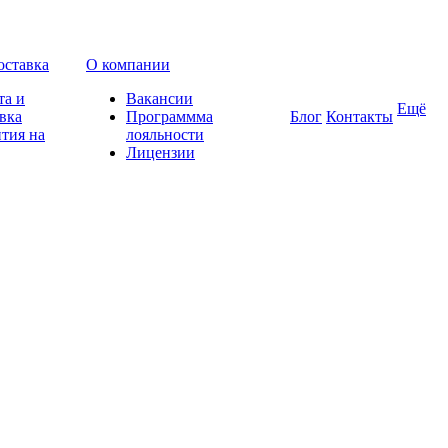
оставка
О компании
та и
Вакансии
Ещё
вка
Программма
Блог
Контакты
тия на
лояльности
Лицензии