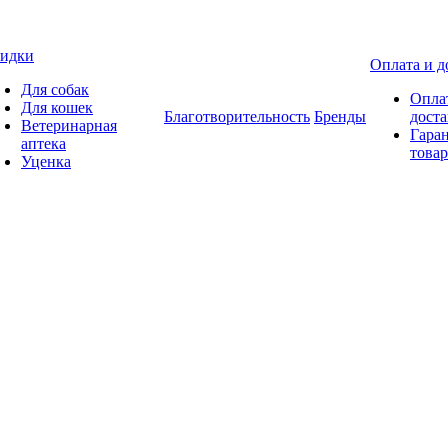
идки
Оплата и д
Для собак
Опла
Для кошек
Благотворительность
Бренды
доста
Ветеринарная
Гаран
аптека
товар
Уценка