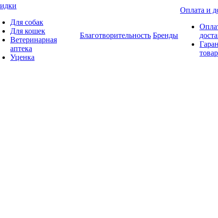
идки
Оплата и д
Для собак
Опла
Для кошек
Благотворительность
Бренды
доста
Ветеринарная
Гаран
аптека
товар
Уценка