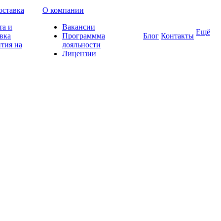
оставка
О компании
та и
Вакансии
Ещё
вка
Программма
Блог
Контакты
тия на
лояльности
Лицензии