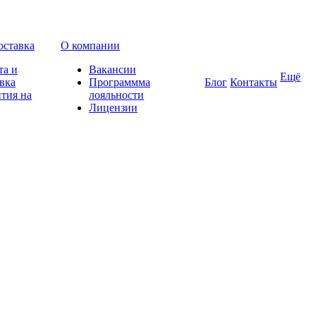
оставка
О компании
та и
Вакансии
Ещё
вка
Программма
Блог
Контакты
тия на
лояльности
Лицензии