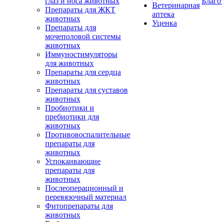
глаз и носа животных
Благо
Ветеринарная
Препараты для ЖКТ
аптека
животных
Уценка
Препараты для
мочеполовой системы
животных
Иммуностимуляторы
для животных
Препараты для сердца
животных
Препараты для суставов
животных
Пробиотики и
пребиотики для
животных
Противовоспалительные
препараты для
животных
Успокаивающие
препараты для
животных
Послеоперационный и
перевязочный материал
Фитопрепараты для
животных