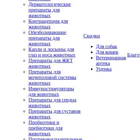
Дерматологические
препараты для
животных
Контрацепция для
животных
Обезболивающие
Скидки
препараты для
животных
Для собак
Капли и лосьоны для
Для кошек
глаз и носа животных
Благо
Ветеринарная
Препараты для ЖКТ
аптека
животных
Уценка
Препараты для
мочеполовой системы
животных
Иммуностимуляторы
для животных
Препараты для сердца
животных
Препараты для суставов
животных
Пробиотики и
пребиотики для
животных
Противовоспалительные