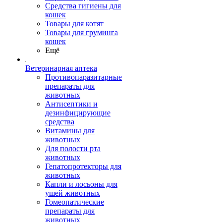
Средства гигиены для
кошек
Товары для котят
Товары для груминга
кошек
Ещё
Ветеринарная аптека
Противопаразитарные
препараты для
животных
Антисептики и
дезинфицирующие
средства
Витамины для
животных
Для полости рта
животных
Гепатопротекторы для
животных
Капли и лосьоны для
ушей животных
Гомеопатические
препараты для
животных