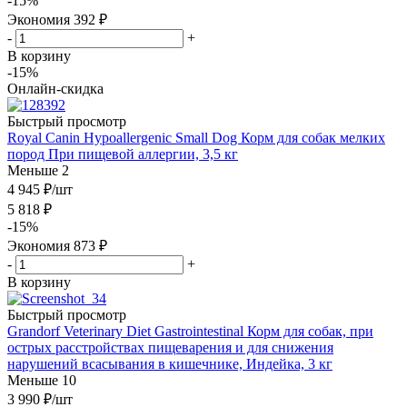
-
15
%
Экономия
392
₽
-
+
В корзину
-15%
Онлайн-скидка
Быстрый просмотр
Royal Canin Hypoallergenic Small Dog Корм для собак мелких
пород При пищевой аллергии, 3,5 кг
Меньше 2
4 945
₽
/шт
5 818
₽
-
15
%
Экономия
873
₽
-
+
В корзину
Быстрый просмотр
Grandorf Veterinary Diet Gastrointestinal Корм для собак, при
острых расстройствах пищеварения и для снижения
нарушений всасывания в кишечнике, Индейка, 3 кг
Меньше 10
3 990
₽
/шт