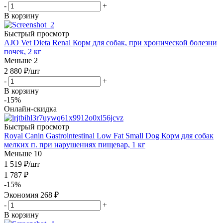
-
+
В корзину
Быстрый просмотр
AJO Vet Dieta Renal Корм для собак, при хронической болезни
почек, 2 кг
Меньше 2
2 880
₽
/шт
-
+
В корзину
-15%
Онлайн-скидка
Быстрый просмотр
Royal Canin Gastrointestinal Low Fat Small Dog Корм для собак
мелких п. при нарушениях пищевар, 1 кг
Меньше 10
1 519
₽
/шт
1 787
₽
-
15
%
Экономия
268
₽
-
+
В корзину