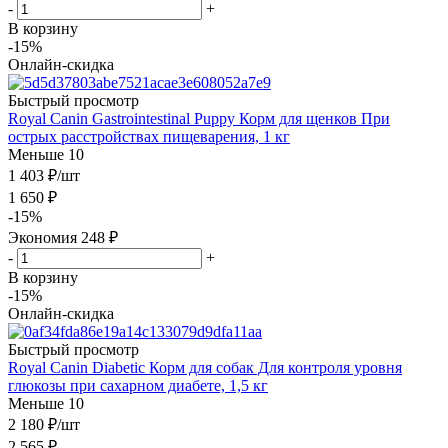
-
+
В корзину
-15%
Онлайн-скидка
Быстрый просмотр
Royal Canin Gastrointestinal Puppy Корм для щенков При
острых расстройствах пищеварения, 1 кг
Меньше 10
1 403
₽
/шт
1 650
₽
-
15
%
Экономия
248
₽
-
+
В корзину
-15%
Онлайн-скидка
Быстрый просмотр
Royal Canin Diabetic Корм для собак Для контроля уровня
глюкозы при сахарном диабете, 1,5 кг
Меньше 10
2 180
₽
/шт
2 565
₽