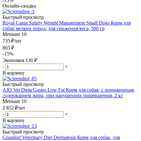
-15%
Онлайн-скидка
Быстрый просмотр
Royal Canin Satiety Weight Management Small Dogs Корм для
собак мелких пород, для снижения веса, 500 гр
Меньше 10
735
₽
/шт
865
₽
-
15
%
Экономия
130
₽
-
+
В корзину
Быстрый просмотр
AJO Vet Dieta Gastro Low Fat Корм для собак, с пониженным
содержанием жира, при нарушениях пищеварения, 2 кг
Меньше 10
2 852
₽
/шт
-
+
В корзину
Быстрый просмотр
Grandorf Veterinary Diet Dermatosis Корм для собак, для