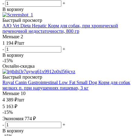
-
+
В корзину
Быстрый просмотр
AJO Vet Dieta Hepatic Корм для собак, при хронической
печеночной недостаточности, 800 гр
Меньше 2
1 194
₽
/шт
-
+
В корзину
-15%
Онлайн-скидка
Быстрый просмотр
Royal Canin Gastrointestinal Low Fat Small Dog Корм для собак
мелких п. при нарушениях пищевар, 3 кг
Меньше 10
4 389
₽
/шт
5 163
₽
-
15
%
Экономия
774
₽
-
+
В корзину