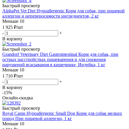
Быстрый просмотр
AlphaPet Vet Diet Hypoallergenic Корм для собак, при пищевой
аллергии и непереносимости ингредиентов, 2 кг
Меньше 10
1 925
₽
/шт
-
+
В корзину
Быстрый просмотр
Grandorf Veterinary Diet Gastrointestinal Корм для собак, при
острых расстройствах пищеварения и для снижения
нарушений всасывания в кишечнике, Индейка, 1 кг
Меньше 10
1 710
₽
/шт
-
+
В корзину
-15%
Онлайн-скидка
Быстрый просмотр
Royal Canin Hypoallergenic Small Dog Корм для собак мелких
пород При пищевой аллергии, 1 кг
Меньше 10