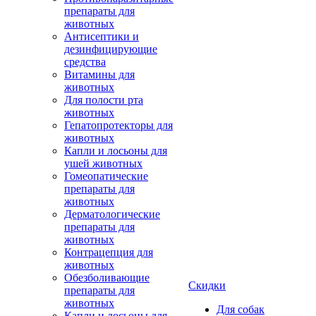
препараты для
животных
Антисептики и
дезинфицирующие
средства
Витамины для
животных
Для полости рта
животных
Гепатопротекторы для
животных
Капли и лосьоны для
ушей животных
Гомеопатические
препараты для
животных
Дерматологические
препараты для
животных
Контрацепция для
животных
Обезболивающие
Скидки
препараты для
животных
Для собак
Капли и лосьоны для