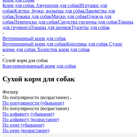
Корм для собак
Амуниция для собак
Игрушки для
собак
Клетки, будки, вольеры для собак
Лакомства для
собак
Лежаки для собак
Миски для собак
Одежда для
собак
Переноски для собак
Средства гигиены для собак
Товары
для груминга
Товары для щенков
Туалеты для собак
-
Ветеринарный корм для собак
Ветеринарный корм для собак
Консервы для собак
Сухие
корма для собак
Холистик корм для собак
-
Сухой корм для собак
Консервированный корм для собак
Сухой корм для собак
Фильтр
По популярности (возрастание)
По популярности (убывание)
По популярности (возрастание)
По алфавиту (убывание)
По алфавиту (возрастание)
По цене (убывание)
По цене (возрастание)