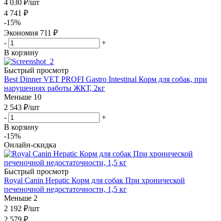
4 030
₽
/шт
4 741
₽
-
15
%
Экономия
711
₽
-
+
В корзину
Быстрый просмотр
Best Dinner VET PROFI Gastro Intestinal Корм для собак, при
нарушениях работы ЖКТ, 2кг
Меньше 10
2 543
₽
/шт
-
+
В корзину
-15%
Онлайн-скидка
Быстрый просмотр
Royal Canin Hepatic Корм для собак При хронической
печеночной недостаточности, 1,5 кг
Меньше 2
2 192
₽
/шт
2 579
₽