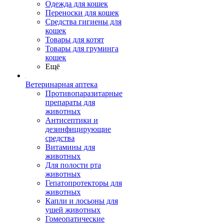
Одежда для кошек
Переноски для кошек
Средства гигиены для
кошек
Товары для котят
Товары для груминга
кошек
Ещё
Ветеринарная аптека
Противопаразитарные
препараты для
животных
Антисептики и
дезинфицирующие
средства
Витамины для
животных
Для полости рта
животных
Гепатопротекторы для
животных
Капли и лосьоны для
ушей животных
Гомеопатические