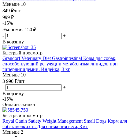
Меньше 10
849
₽
/шт
999
₽
-
15
%
Экономия
150
₽
-
+
В корзину
Быстрый просмотр
Grandorf Veterinary Diet Gastrointestinal Корм для собак,
способствующий регуляции метаболизма липидов при
гиперлипидемии. Индейка, 3 кг
Меньше 10
3 990
₽
/шт
-
+
В корзину
-15%
Онлайн-скидка
Быстрый просмотр
Royal Canin Satiety Weight Management Small Dogs Корм для
собак мелких п. Для снижения веса, 3 кг
Меньше 2