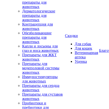
препараты для
животных
Дерматологические
препараты для
животных
Контрацепция для
животных
Обезболивающие
Скидки
препараты для
животных
Для собак
Капли и лосьоны для
Для кошек
глаз и носа животных
Благо
Ветеринарная
Препараты для ЖКТ
аптека
животных
Уценка
Препараты для
мочеполовой системы
животных
Иммуностимуляторы
для животных
Препараты для сердца
животных
Препараты для суставов
животных
Пробиотики и
пребиотики для