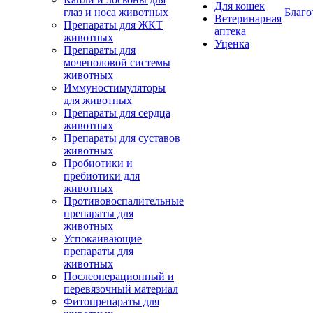
Для кошек
глаз и носа животных
Благо
Ветеринарная
Препараты для ЖКТ
аптека
животных
Уценка
Препараты для
мочеполовой системы
животных
Иммуностимуляторы
для животных
Препараты для сердца
животных
Препараты для суставов
животных
Пробиотики и
пребиотики для
животных
Противовоспалительные
препараты для
животных
Успокаивающие
препараты для
животных
Послеоперационный и
перевязочный материал
Фитопрепараты для