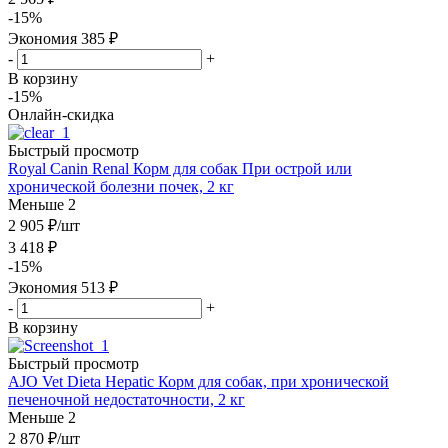
-
15
%
Экономия
385
₽
-
+
В корзину
-15%
Онлайн-скидка
Быстрый просмотр
Royal Canin Renal Корм для собак При острой или
хронической болезни почек, 2 кг
Меньше 2
2 905
₽
/шт
3 418
₽
-
15
%
Экономия
513
₽
-
+
В корзину
Быстрый просмотр
AJO Vet Dieta Hepatic Корм для собак, при хронической
печеночной недостаточности, 2 кг
Меньше 2
2 870
₽
/шт