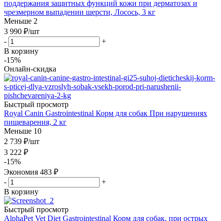
поддержания защитных функций кожи при дерматозах и
чрезмерном выпадении шерсти, Лосось, 3 кг
Меньше 2
3 990
₽
/шт
-
+
В корзину
-15%
Онлайн-скидка
Быстрый просмотр
Royal Canin Gastrointestinal Корм для собак При нарушениях
пищеварения, 2 кг
Меньше 10
2 739
₽
/шт
3 222
₽
-
15
%
Экономия
483
₽
-
+
В корзину
Быстрый просмотр
AlphaPet Vet Diet Gastrointestinal Корм для собак, при острых