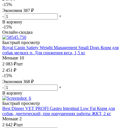
-
15
%
Экономия
387
₽
-
+
В корзину
-15%
Онлайн-скидка
Быстрый просмотр
Royal Canin Satiety Weight Management Small Dogs Корм для
собак мелких п. Для снижения веса, 1,5 кг
Меньше 10
2 083
₽
/шт
2 451
₽
-
15
%
Экономия
368
₽
-
+
В корзину
Быстрый просмотр
Best Dinner VET PROFI Gastro Intestinal Low Fat Корм для
собак, диетический, при нарушениях работы ЖКТ, 2 кг
Меньше 2
2 642
₽
/шт