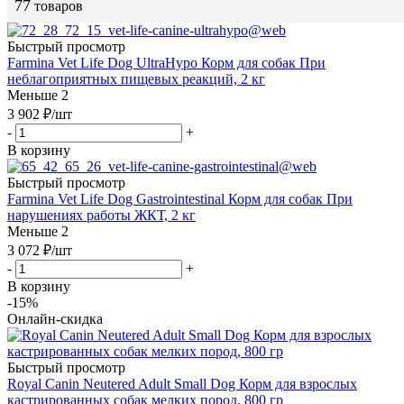
77
товаров
Быстрый просмотр
Farmina Vet Life Dog UltraHypo Корм для собак При
неблагоприятных пищевых реакций, 2 кг
Меньше 2
3 902
₽
/шт
-
+
В корзину
Быстрый просмотр
Farmina Vet Life Dog Gastrointestinal Корм для собак При
нарушениях работы ЖКТ, 2 кг
Меньше 2
3 072
₽
/шт
-
+
В корзину
-15%
Онлайн-скидка
Быстрый просмотр
Royal Canin Neutered Adult Small Dog Корм для взрослых
кастрированных собак мелких пород, 800 гр