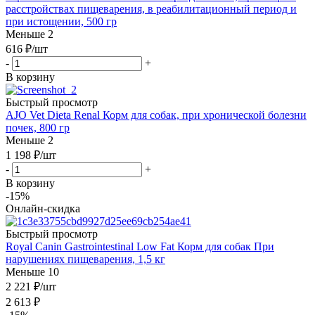
расстройствах пищеварения, в реабилитационный период и
при истощении, 500 гр
Меньше 2
616
₽
/шт
-
+
В корзину
Быстрый просмотр
AJO Vet Dieta Renal Корм для собак, при хронической болезни
почек, 800 гр
Меньше 2
1 198
₽
/шт
-
+
В корзину
-15%
Онлайн-скидка
Быстрый просмотр
Royal Canin Gastrointestinal Low Fat Корм для собак При
нарушениях пищеварения, 1,5 кг
Меньше 10
2 221
₽
/шт
2 613
₽