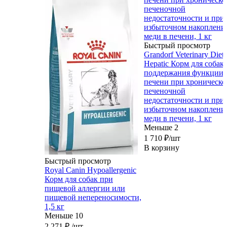
Быстрый просмотр
Grandorf Veterinary Diet
Hepatic Корм для собак,
поддержания функции
печени при хроническо
печеночной
недостаточности и при
избыточном накоплени
меди в печени, 1 кг
Меньше 2
1 710
₽
/шт
В корзину
Быстрый просмотр
Royal Canin Hypoallergenic
Корм для собак при
пищевой аллергии или
пищевой непереносимости,
1,5 кг
Меньше 10
2 271
₽
/шт