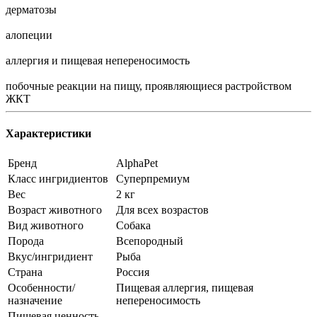
дерматозы
алопеции
аллергия и пищевая непереносимость
побочные реакции на пищу, проявляющиеся растройством
ЖКТ
Характеристики
Бренд
AlphaPet
Класс ингридиентов
Суперпремиум
Вес
2 кг
Возраст животного
Для всех возрастов
Вид животного
Собака
Порода
Всепородный
Вкус/ингридиент
Рыба
Страна
Россия
Особенности/
Пищевая аллергия, пищевая
назначение
непереносимость
Пищевая ценность