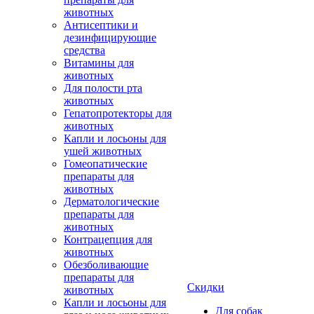
животных
Антисептики и
дезинфицирующие
средства
Витамины для
животных
Для полости рта
животных
Гепатопротекторы для
животных
Капли и лосьоны для
ушей животных
Гомеопатические
препараты для
животных
Дерматологические
препараты для
животных
Контрацепция для
животных
Обезболивающие
препараты для
Скидки
животных
Капли и лосьоны для
Для собак