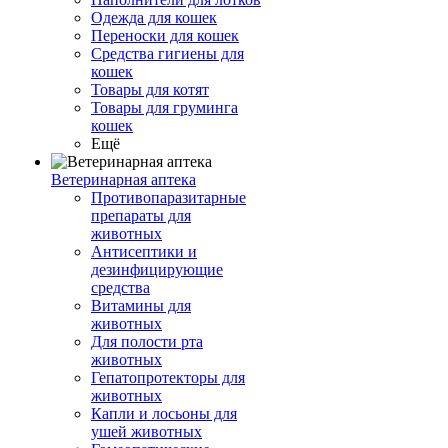
Одежда для кошек
Переноски для кошек
Средства гигиены для
кошек
Товары для котят
Товары для груминга
кошек
Ещё
Ветеринарная аптека
Противопаразитарные
препараты для
животных
Антисептики и
дезинфицирующие
средства
Витамины для
животных
Для полости рта
животных
Гепатопротекторы для
животных
Капли и лосьоны для
ушей животных