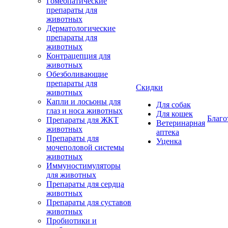
Гомеопатические
препараты для
животных
Дерматологические
препараты для
животных
Контрацепция для
животных
Обезболивающие
препараты для
Скидки
животных
Капли и лосьоны для
Для собак
глаз и носа животных
Для кошек
Благо
Препараты для ЖКТ
Ветеринарная
животных
аптека
Препараты для
Уценка
мочеполовой системы
животных
Иммуностимуляторы
для животных
Препараты для сердца
животных
Препараты для суставов
животных
Пробиотики и