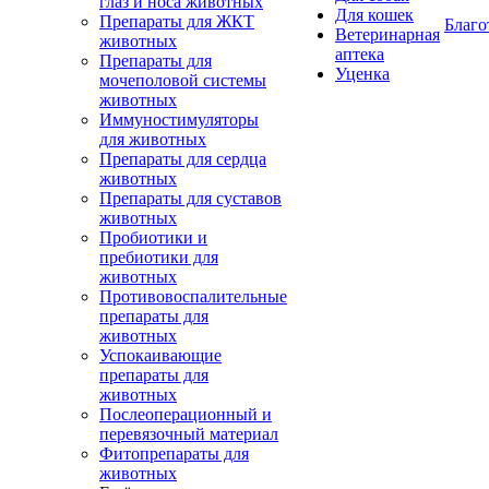
глаз и носа животных
Для кошек
Препараты для ЖКТ
Благо
Ветеринарная
животных
аптека
Препараты для
Уценка
мочеполовой системы
животных
Иммуностимуляторы
для животных
Препараты для сердца
животных
Препараты для суставов
животных
Пробиотики и
пребиотики для
животных
Противовоспалительные
препараты для
животных
Успокаивающие
препараты для
животных
Послеоперационный и
перевязочный материал
Фитопрепараты для
животных