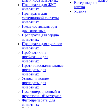
глаз и носа животных
Благо
Ветеринарная
Препараты для ЖКТ
аптека
животных
Уценка
Препараты для
мочеполовой системы
животных
Иммуностимуляторы
для животных
Препараты для сердца
животных
Препараты для суставов
животных
Пробиотики и
пребиотики для
животных
Противовоспалительные
препараты для
животных
Успокаивающие
препараты для
животных
Послеоперационный и
перевязочный материал
Фитопрепараты для
животных