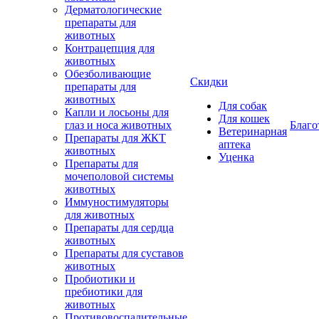
Дерматологические
препараты для
животных
Контрацепция для
животных
Обезболивающие
Скидки
препараты для
животных
Для собак
Капли и лосьоны для
Для кошек
глаз и носа животных
Благо
Ветеринарная
Препараты для ЖКТ
аптека
животных
Уценка
Препараты для
мочеполовой системы
животных
Иммуностимуляторы
для животных
Препараты для сердца
животных
Препараты для суставов
животных
Пробиотики и
пребиотики для
животных
Противовоспалительные