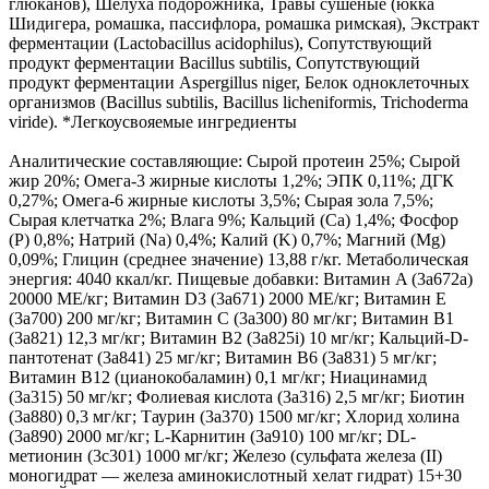
глюканов), Шелуха подорожника, Травы сушёные (юкка
Шидигера, ромашка, пассифлора, ромашка римская), Экстракт
ферментации (Lactobacillus acidophilus), Сопутствующий
продукт ферментации Bacillus subtilis, Сопутствующий
продукт ферментации Aspergillus niger, Белок одноклеточных
организмов (Bacillus subtilis, Bacillus licheniformis, Trichoderma
viride). *Легкоусвояемые ингредиенты
Аналитические составляющие: Сырой протеин 25%; Сырой
жир 20%; Омега-3 жирные кислоты 1,2%; ЭПК 0,11%; ДГК
0,27%; Омега-6 жирные кислоты 3,5%; Сырая зола 7,5%;
Сырая клетчатка 2%; Влага 9%; Кальций (Са) 1,4%; Фосфор
(P) 0,8%; Натрий (Na) 0,4%; Калий (K) 0,7%; Магний (Mg)
0,09%; Глицин (среднее значение) 13,88 г/кг. Метаболическая
энергия: 4040 ккал/кг. Пищевые добавки: Витамин A (3a672a)
20000 МЕ/кг; Витамин D3 (3а671) 2000 МЕ/кг; Витамин Е
(3а700) 200 мг/кг; Витамин C (3a300) 80 мг/кг; Витамин B1
(3a821) 12,3 мг/кг; Витамин B2 (3a825i) 10 мг/кг; Кальций-D-
пантотенат (3a841) 25 мг/кг; Витамин B6 (3a831) 5 мг/кг;
Витамин B12 (цианокобаламин) 0,1 мг/кг; Ниацинамид
(3a315) 50 мг/кг; Фолиевая кислота (3a316) 2,5 мг/кг; Биотин
(3a880) 0,3 мг/кг; Таурин (3a370) 1500 мг/кг; Хлорид холина
(3a890) 2000 мг/кг; L-Карнитин (3a910) 100 мг/кг; DL-
метионин (3c301) 1000 мг/кг; Железо (сульфата железа (II)
моногидрат — железа аминокислотный хелат гидрат) 15+30