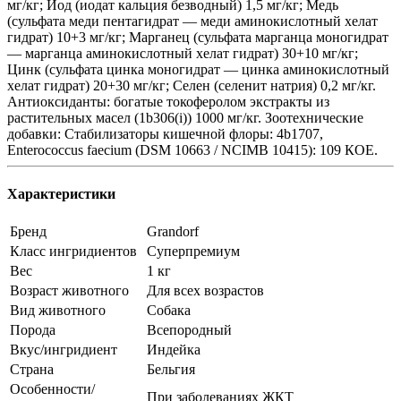
мг/кг; Йод (иодат кальция безводный) 1,5 мг/кг; Медь
(сульфата меди пентагидрат — меди аминокислотный хелат
гидрат) 10+3 мг/кг; Марганец (сульфата марганца моногидрат
— марганца аминокислотный хелат гидрат) 30+10 мг/кг;
Цинк (сульфата цинка моногидрат — цинка аминокислотный
хелат гидрат) 20+30 мг/кг; Селен (селенит натрия) 0,2 мг/кг.
Антиоксиданты: богатые токоферолом экстракты из
растительных масел (1b306(i)) 1000 мг/кг. Зоотехнические
добавки: Стабилизаторы кишечной флоры: 4b1707,
Enterococcus faecium (DSM 10663 / NCIMB 10415): 109 КОЕ.
Характеристики
Бренд
Grandorf
Класс ингридиентов
Суперпремиум
Вес
1 кг
Возраст животного
Для всех возрастов
Вид животного
Собака
Порода
Всепородный
Вкус/ингридиент
Индейка
Страна
Бельгия
Особенности/
При заболеваниях ЖКТ