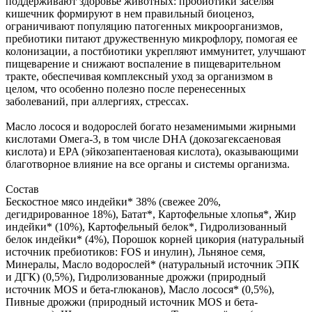
поддерживают здоровье животных: пробиотики заселяя
кишечник формируют в нем правильный биоценоз,
ограничивают популяцию патогенных микроорганизмов,
пребиотики питают дружественную микрофлору, помогая ее
колонизации, а постбиотики укрепляют иммунитет, улучшают
пищеварение и снижают воспаление в пищеварительном
тракте, обеспечивая комплексный уход за организмом в
целом, что особенно полезно после перенесенных
заболеваний, при аллергиях, стрессах.
Масло лосося и водорослей богато незаменимыми жирными
кислотами Омега-3, в том числе DHA (докозагексаеновая
кислота) и EPA (эйкозапентаеновая кислота), оказывающими
благотворное влияние на все органы и системы организма.
Состав
Бескостное мясо индейки* 38% (свежее 20%,
дегидрированное 18%), Батат*, Картофельные хлопья*, Жир
индейки* (10%), Картофельный белок*, Гидролизованный
белок индейки* (4%), Порошок корней цикория (натуральный
источник пребиотиков: FOS и инулин), Льняное семя,
Минералы, Масло водорослей* (натуральный источник ЭПК
и ДГК) (0,5%), Гидролизованные дрожжи (природный
источник MOS и бета-глюканов), Масло лосося* (0,5%),
Пивные дрожжи (природный источник MOS и бета-