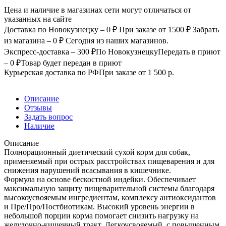
Цена и наличие в магазинах сети могут отличаться от
указанных на сайте
Доставка по Новокузнецку – 0 ₽
При заказе от 1500 ₽
Забрать
из магазина – 0 ₽
Сегодня из наших магазинов.
Экспресс-доставка – 300 ₽
По Новокузнецку
Передать в приют
– 0 ₽
Товар будет передан в приют
Курьерская доставка по РФ
При заказе от 1 500 р.
Описание
Отзывы
Задать вопрос
Наличие
Описание
Полнорационный диетический сухой корм для собак,
применяемый при острых расстройствах пищеварения и для
снижения нарушений всасывания в кишечнике.
Формула на основе бескостной индейки. Обеспечивает
максимальную защиту пищеварительной системы благодаря
высокоусвояемым ингредиентам, комплексу антиоксидантов
и Пре/Про/Постбиотикам. Высокий уровень энергии в
небольшой порции корма помогает снизить нагрузку на
желудочно-кишечный тракт. Легкоусвояемый, с повышенным