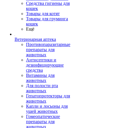
Средства гигиены для
кошек
Товары для котят
Товары для груминга
кошек
Ещё
Ветеринарная аптека
Противопаразитарные
препараты для
животных
Антисептики и
дезинфицирующие
средства
Витамины для
животных
Для полости рта
животных
Гепатопротекторы для
животных
Капли и лосьоны для
ушей животных
Гомеопатические
препараты для
животных