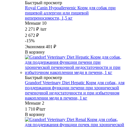
Быстрый просмотр
Royal Canin Hypoallergenic Корм для собак при
пищевой аллергии или пищевой
непереносимости, 1,5 кг
Меньше 10
2 271
₽
/шт
2 672
₽
-
15
%
Экономия
401
₽
В корзину
Быстрый просмотр
Grandorf Veterinary Diet Hepatic Корм для собак, для
поддержания функции печени при хронической
печеночной недостаточности и при избыточном
накоплении меди в печени, 1 кг
Меньше 2
1 710
₽
/шт
В корзину