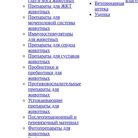
глаз и носа животных
Благо
Ветеринарная
Препараты для ЖКТ
аптека
животных
Уценка
Препараты для
мочеполовой системы
животных
Иммуностимуляторы
для животных
Препараты для сердца
животных
Препараты для суставов
животных
Пробиотики и
пребиотики для
животных
Противовоспалительные
препараты для
животных
Успокаивающие
препараты для
животных
Послеоперационный и
перевязочный материал
Фитопрепараты для
животных