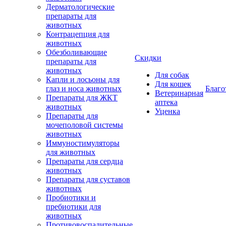
Дерматологические
препараты для
животных
Контрацепция для
животных
Обезболивающие
Скидки
препараты для
животных
Для собак
Капли и лосьоны для
Для кошек
глаз и носа животных
Благо
Ветеринарная
Препараты для ЖКТ
аптека
животных
Уценка
Препараты для
мочеполовой системы
животных
Иммуностимуляторы
для животных
Препараты для сердца
животных
Препараты для суставов
животных
Пробиотики и
пребиотики для
животных
Противовоспалительные