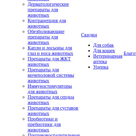
Дерматологические
препараты для
животных
Контрацепция для
животных
Обезболивающие
Скидки
препараты для
животных
Для собак
Капли и лосьоны для
Для кошек
глаз и носа животных
Благо
Ветеринарная
Препараты для ЖКТ
аптека
животных
Уценка
Препараты для
мочеполовой системы
животных
Иммуностимуляторы
для животных
Препараты для сердца
животных
Препараты для суставов
животных
Пробиотики и
пребиотики для
животных
Противовоспалительные