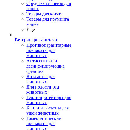
Средства гигиены для
кошек
Товары для котят
Товары для груминга
кошек
Ещё
Ветеринарная аптека
Противопаразитарные
препараты для
животных
Антисептики и
дезинфицирующие
средства
Витамины для
животных
Для полости рта
животных
Гепатопротекторы для
животных
Капли и лосьоны для
ушей животных
Гомеопатические
препараты для
животных