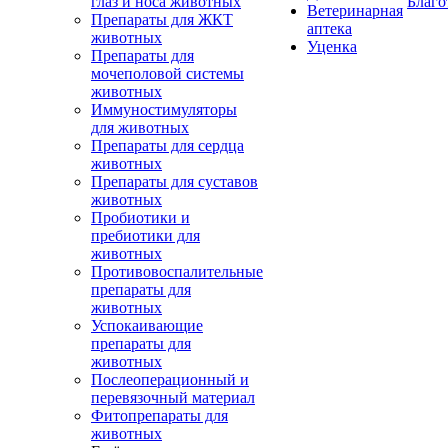
глаз и носа животных
Благо
Ветеринарная
Препараты для ЖКТ
аптека
животных
Уценка
Препараты для
мочеполовой системы
животных
Иммуностимуляторы
для животных
Препараты для сердца
животных
Препараты для суставов
животных
Пробиотики и
пребиотики для
животных
Противовоспалительные
препараты для
животных
Успокаивающие
препараты для
животных
Послеоперационный и
перевязочный материал
Фитопрепараты для
животных