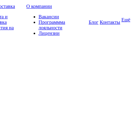
оставка
О компании
та и
Вакансии
Ещё
вка
Программма
Блог
Контакты
тия на
лояльности
Лицензии