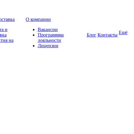
оставка
О компании
та и
Вакансии
Ещё
вка
Программма
Блог
Контакты
тия на
лояльности
Лицензии