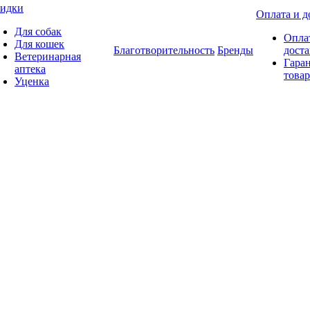
идки
Оплата и д
Для собак
Опла
Для кошек
Благотворительность
Бренды
доста
Ветеринарная
Гаран
аптека
товар
Уценка