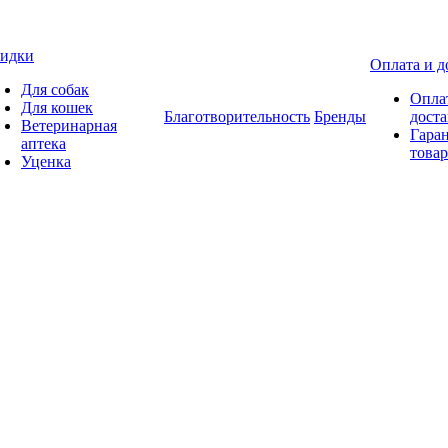
идки
Оплата и д
Для собак
Опла
Для кошек
Благотворительность
Бренды
доста
Ветеринарная
Гаран
аптека
товар
Уценка