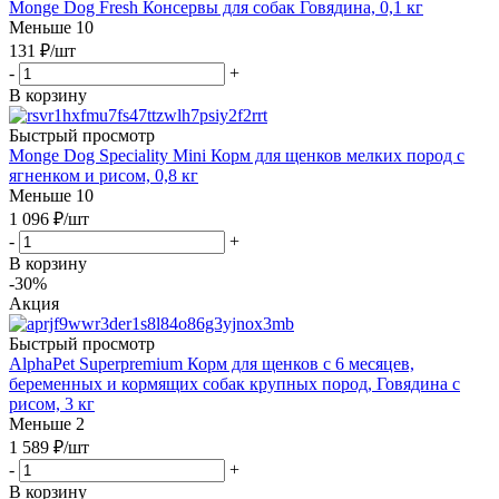
Monge Dog Fresh Консервы для собак Говядина, 0,1 кг
Меньше 10
131
₽
/шт
-
+
В корзину
Быстрый просмотр
Monge Dog Speciality Mini Корм для щенков мелких пород с
ягненком и рисом, 0,8 кг
Меньше 10
1 096
₽
/шт
-
+
В корзину
-30%
Акция
Быстрый просмотр
AlphaPet Superpremium Корм для щенков с 6 месяцев,
беременных и кормящих собак крупных пород, Говядина с
рисом, 3 кг
Меньше 2
1 589
₽
/шт
-
+
В корзину