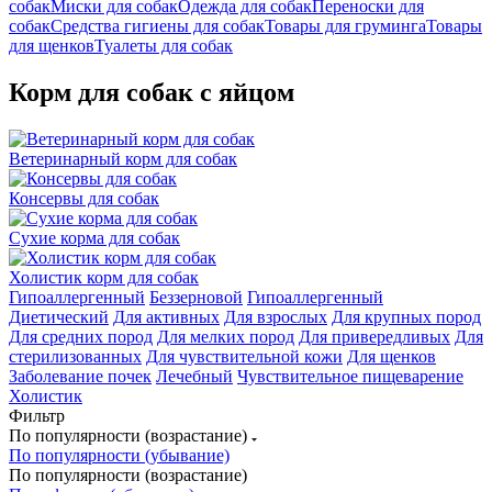
собак
Миски для собак
Одежда для собак
Переноски для
собак
Средства гигиены для собак
Товары для груминга
Товары
для щенков
Туалеты для собак
Корм для собак с яйцом
Ветеринарный корм для собак
Консервы для собак
Сухие корма для собак
Холистик корм для собак
Гипоаллергенный
Беззерновой
Гипоаллергенный
Диетический
Для активных
Для взрослых
Для крупных пород
Для средних пород
Для мелких пород
Для привередливых
Для
стерилизованных
Для чувствительной кожи
Для щенков
Заболевание почек
Лечебный
Чувствительное пищеварение
Холистик
Фильтр
По популярности (возрастание)
По популярности (убывание)
По популярности (возрастание)