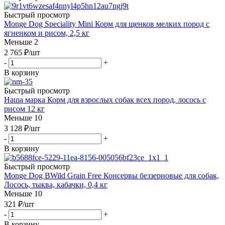
Быстрый просмотр
Monge Dog Speciality Mini Корм для щенков мелких пород с
ягненком и рисом, 2,5 кг
Меньше 2
2 765
₽
/шт
-
+
В корзину
Быстрый просмотр
Наша марка Корм для взрослых собак всех пород, лосось с
рисом 12 кг
Меньше 10
3 128
₽
/шт
-
+
В корзину
Быстрый просмотр
Monge Dog BWild Grain Free Консервы беззерновые для собак,
Лосось, тыква, кабачки, 0,4 кг
Меньше 10
321
₽
/шт
-
+
В корзину