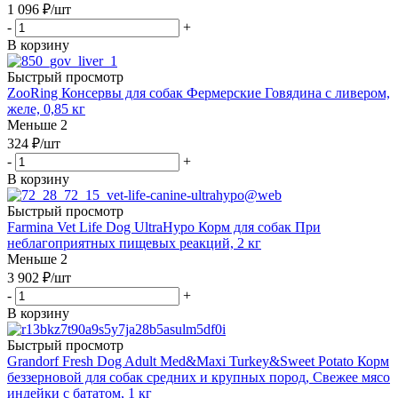
1 096
₽
/шт
-
+
В корзину
Быстрый просмотр
ZooRing Консервы для собак Фермерские Говядина с ливером,
желе, 0,85 кг
Меньше 2
324
₽
/шт
-
+
В корзину
Быстрый просмотр
Farmina Vet Life Dog UltraHypo Корм для собак При
неблагоприятных пищевых реакций, 2 кг
Меньше 2
3 902
₽
/шт
-
+
В корзину
Быстрый просмотр
Grandorf Fresh Dog Adult Med&Maxi Turkey&Sweet Potato Корм
беззерновой для собак средних и крупных пород, Свежее мясо
индейки с бататом, 1 кг