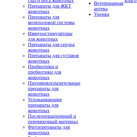
глаз и носа животных
Благо
Ветеринарная
Препараты для ЖКТ
аптека
животных
Уценка
Препараты для
мочеполовой системы
животных
Иммуностимуляторы
для животных
Препараты для сердца
животных
Препараты для суставов
животных
Пробиотики и
пребиотики для
животных
Противовоспалительные
препараты для
животных
Успокаивающие
препараты для
животных
Послеоперационный и
перевязочный материал
Фитопрепараты для
животных