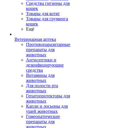
Средства гигиены для
кошек
Товары для котят
Товары для груминга
кошек
Ещё
Ветеринарная аптека
Противопаразитарные
препараты для
животных
Антисептики и
дезинфицирующие
средства
Витамины для
животных
Для полости рта
животных
Гепатопротекторы для
животных
Капли и лосьоны для
ушей животных
Гомеопатические
препараты для
животных