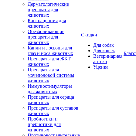
Дерматологические
препараты для
животных
Контрацепция для
животных
Обезболивающие
Скидки
препараты для
животных
Для собак
Капли и лосьоны для
Для кошек
глаз и носа животных
Благо
Ветеринарная
Препараты для ЖКТ
аптека
животных
Уценка
Препараты для
мочеполовой системы
животных
Иммуностимуляторы
для животных
Препараты для сердца
животных
Препараты для суставов
животных
Пробиотики и
пребиотики для
животных
Противовоспалительные