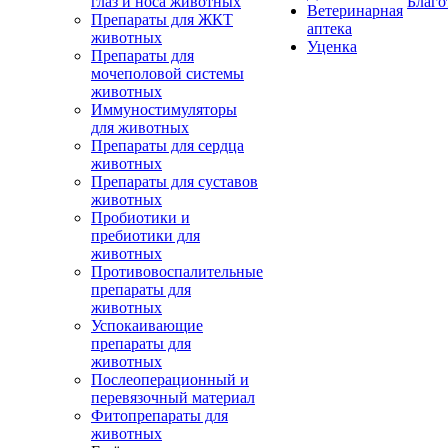
глаз и носа животных
Благо
Ветеринарная
Препараты для ЖКТ
аптека
животных
Уценка
Препараты для
мочеполовой системы
животных
Иммуностимуляторы
для животных
Препараты для сердца
животных
Препараты для суставов
животных
Пробиотики и
пребиотики для
животных
Противовоспалительные
препараты для
животных
Успокаивающие
препараты для
животных
Послеоперационный и
перевязочный материал
Фитопрепараты для
животных