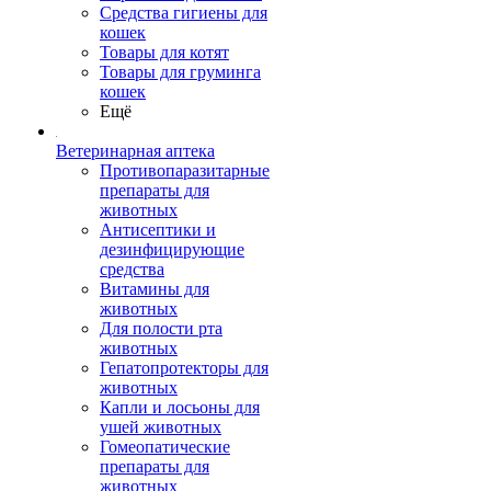
Средства гигиены для
кошек
Товары для котят
Товары для груминга
кошек
Ещё
Ветеринарная аптека
Противопаразитарные
препараты для
животных
Антисептики и
дезинфицирующие
средства
Витамины для
животных
Для полости рта
животных
Гепатопротекторы для
животных
Капли и лосьоны для
ушей животных
Гомеопатические
препараты для
животных