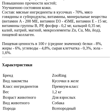
Повышению прочности костей;
Улучшению состояния кожи.
Состав: мясные ингредиенты в кусочках - 70%, мясо
говядины и субпродукты, витамины, минеральные вещества
(витамин A - 200 ME, витамин D3 - 45ME, витамин E - 15 мг,
витамины группы B, PP, фосфор - 0,2 мг, кальций 0,35 мг,
калий, натрий, магний, микроэлементы Zn, Cu, Mn, йод),
пищевой коллаген.
Пищевая ценность в 100 г (средние значения): белки - 8%,
жиры - 6%, углеводы - 4,8%, сырая клетчатка - 0,3%, зола -
1,6%.
Характеристики
Бренд
ZooRing
Вид лакомства
Кусочки в желе
Класс ингридиентов
Премиум-класс
Вес
1,2 кг
Возраст животного
Для взрослых
Вид животного
Собака
Порода
Всепородный