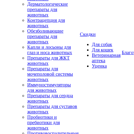
Дерматологические
препараты для
животных
Контрацепция для
животных
Обезболивающие
Скидки
препараты для
животных
Для собак
Капли и лосьоны для
Для кошек
глаз и носа животных
Благо
Ветеринарная
Препараты для ЖКТ
аптека
животных
Уценка
Препараты для
мочеполовой системы
животных
Иммуностимуляторы
для животных
Препараты для сердца
животных
Препараты для суставов
животных
Пробиотики и
пребиотики для
животных
Противовоспалительные