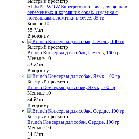
Быстрый просмотр
AlphaPet WOW Superpremium Пауч для щенков,
беременных и кормящих собак, Индейка с
потрошками, ломтики в соусе, 85 гр
Больше 10
55
₽
/шт
В корзину
Быстрый просмотр
Brunch Консервы для собак, Печень, 100 гр
Меньше 10
83
₽
/шт
В корзину
Быстрый просмотр
Brunch Консервы для собак, Язык, 100 гр
Меньше 10
84
₽
/шт
В корзину
Быстрый просмотр
Brunch Консервы для собак, Сердце, 100 гр
Меньше 10
84
₽
/шт