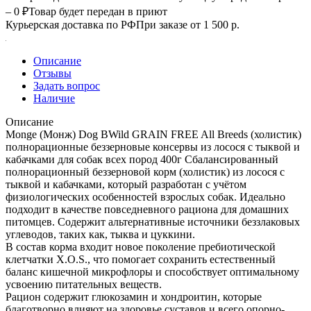
– 0 ₽
Товар будет передан в приют
Курьерская доставка по РФ
При заказе от 1 500 р.
Описание
Отзывы
Задать вопрос
Наличие
Описание
Monge (Монж) Dog BWild GRAIN FREE All Breeds (холистик)
полнорационные беззерновые консервы из лосося с тыквой и
кабачками для собак всех пород 400г Сбалансированный
полнорационный беззерновой корм (холистик) из лосося с
тыквой и кабачками, который разработан с учётом
физиологических особенностей взрослых собак. Идеально
подходит в качестве повседневного рациона для домашних
питомцев. Содержит альтернативные источники беззлаковых
углеводов, таких как, тыква и цуккини.
В состав корма входит новое поколение пребиотической
клетчатки Х.О.S., что помогает сохранить естественный
баланс кишечной микрофлоры и способствует оптимальному
усвоению питательных веществ.
Рацион содержит глюкозамин и хондроитин, которые
благотворно влияют на здоровье суставов и всего опорно-