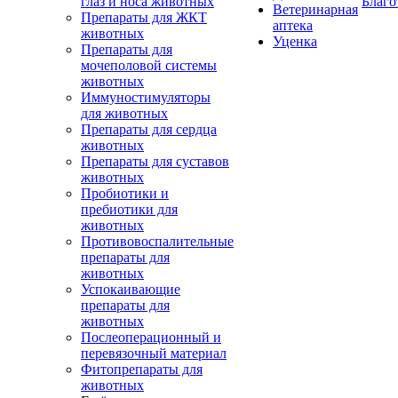
глаз и носа животных
Благо
Ветеринарная
Препараты для ЖКТ
аптека
животных
Уценка
Препараты для
мочеполовой системы
животных
Иммуностимуляторы
для животных
Препараты для сердца
животных
Препараты для суставов
животных
Пробиотики и
пребиотики для
животных
Противовоспалительные
препараты для
животных
Успокаивающие
препараты для
животных
Послеоперационный и
перевязочный материал
Фитопрепараты для
животных