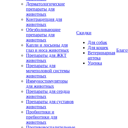
Дерматологические
препараты для
животных
Контрацепция для
животных
Обезболивающие
Скидки
препараты для
животных
Для собак
Капли и лосьоны для
Для кошек
глаз и носа животных
Благо
Ветеринарная
Препараты для ЖКТ
аптека
животных
Уценка
Препараты для
мочеполовой системы
животных
Иммуностимуляторы
для животных
Препараты для сердца
животных
Препараты для суставов
животных
Пробиотики и
пребиотики для
животных
Противовоспалительные