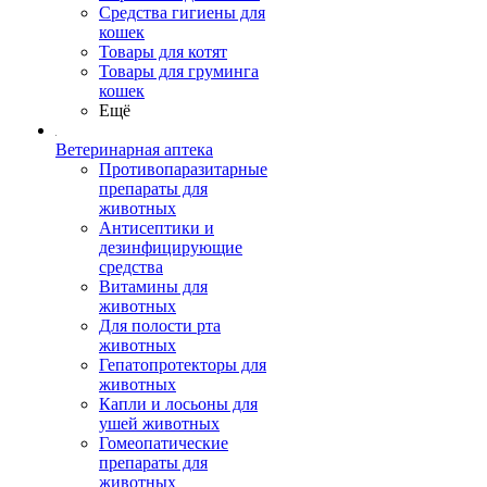
Средства гигиены для
кошек
Товары для котят
Товары для груминга
кошек
Ещё
Ветеринарная аптека
Противопаразитарные
препараты для
животных
Антисептики и
дезинфицирующие
средства
Витамины для
животных
Для полости рта
животных
Гепатопротекторы для
животных
Капли и лосьоны для
ушей животных
Гомеопатические
препараты для
животных