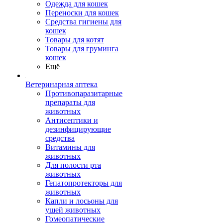
Одежда для кошек
Переноски для кошек
Средства гигиены для
кошек
Товары для котят
Товары для груминга
кошек
Ещё
Ветеринарная аптека
Противопаразитарные
препараты для
животных
Антисептики и
дезинфицирующие
средства
Витамины для
животных
Для полости рта
животных
Гепатопротекторы для
животных
Капли и лосьоны для
ушей животных
Гомеопатические