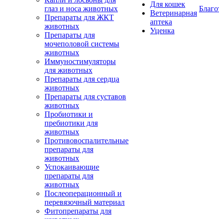
Для кошек
глаз и носа животных
Благо
Ветеринарная
Препараты для ЖКТ
аптека
животных
Уценка
Препараты для
мочеполовой системы
животных
Иммуностимуляторы
для животных
Препараты для сердца
животных
Препараты для суставов
животных
Пробиотики и
пребиотики для
животных
Противовоспалительные
препараты для
животных
Успокаивающие
препараты для
животных
Послеоперационный и
перевязочный материал
Фитопрепараты для