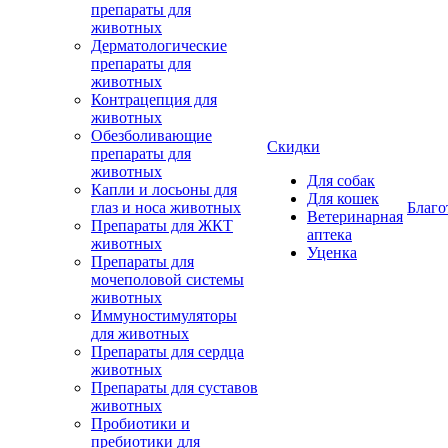
препараты для
животных
Дерматологические
препараты для
животных
Контрацепция для
животных
Обезболивающие
Скидки
препараты для
животных
Для собак
Капли и лосьоны для
Для кошек
глаз и носа животных
Благо
Ветеринарная
Препараты для ЖКТ
аптека
животных
Уценка
Препараты для
мочеполовой системы
животных
Иммуностимуляторы
для животных
Препараты для сердца
животных
Препараты для суставов
животных
Пробиотики и
пребиотики для