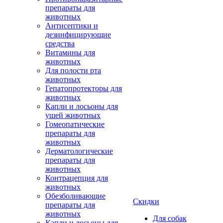
препараты для
животных
Антисептики и
дезинфицирующие
средства
Витамины для
животных
Для полости рта
животных
Гепатопротекторы для
животных
Капли и лосьоны для
ушей животных
Гомеопатические
препараты для
животных
Дерматологические
препараты для
животных
Контрацепция для
животных
Обезболивающие
Скидки
препараты для
животных
Для собак
Капли и лосьоны для