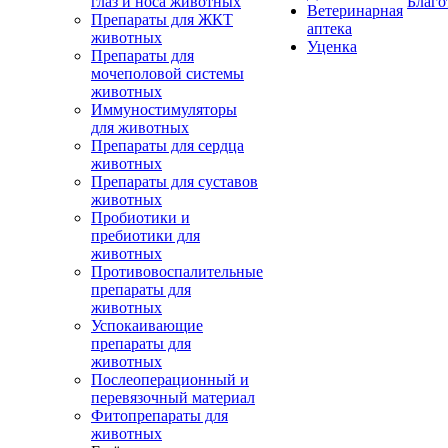
глаз и носа животных
Благо
Ветеринарная
Препараты для ЖКТ
аптека
животных
Уценка
Препараты для
мочеполовой системы
животных
Иммуностимуляторы
для животных
Препараты для сердца
животных
Препараты для суставов
животных
Пробиотики и
пребиотики для
животных
Противовоспалительные
препараты для
животных
Успокаивающие
препараты для
животных
Послеоперационный и
перевязочный материал
Фитопрепараты для
животных