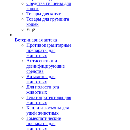
Средства гигиены для
кошек
Товары для котят
Товары для груминга
кошек
Ещё
Ветеринарная аптека
Противопаразитарные
препараты для
животных
Антисептики и
дезинфицирующие
средства
Витамины для
животных
Для полости рта
животных
Гепатопротекторы для
животных
Капли и лосьоны для
ушей животных
Гомеопатические
препараты для
животных