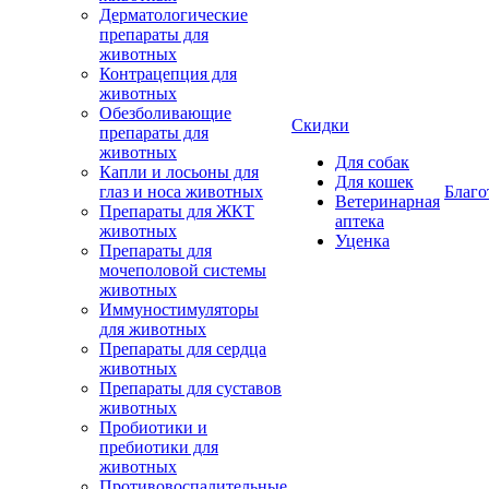
Дерматологические
препараты для
животных
Контрацепция для
животных
Обезболивающие
Скидки
препараты для
животных
Для собак
Капли и лосьоны для
Для кошек
глаз и носа животных
Благо
Ветеринарная
Препараты для ЖКТ
аптека
животных
Уценка
Препараты для
мочеполовой системы
животных
Иммуностимуляторы
для животных
Препараты для сердца
животных
Препараты для суставов
животных
Пробиотики и
пребиотики для
животных
Противовоспалительные