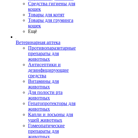
Средства гигиены для
кошек
Товары для котят
Товары для груминга
кошек
Ещё
Ветеринарная аптека
Противопаразитарные
препараты для
животных
Антисептики и
дезинфицирующие
средства
Витамины для
животных
Для полости рта
животных
Гепатопротекторы для
животных
Капли и лосьоны для
ушей животных
Гомеопатические
препараты для
животных