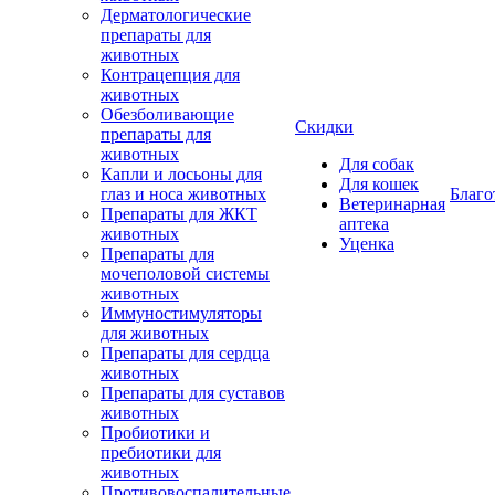
Дерматологические
препараты для
животных
Контрацепция для
животных
Обезболивающие
Скидки
препараты для
животных
Для собак
Капли и лосьоны для
Для кошек
глаз и носа животных
Благо
Ветеринарная
Препараты для ЖКТ
аптека
животных
Уценка
Препараты для
мочеполовой системы
животных
Иммуностимуляторы
для животных
Препараты для сердца
животных
Препараты для суставов
животных
Пробиотики и
пребиотики для
животных
Противовоспалительные