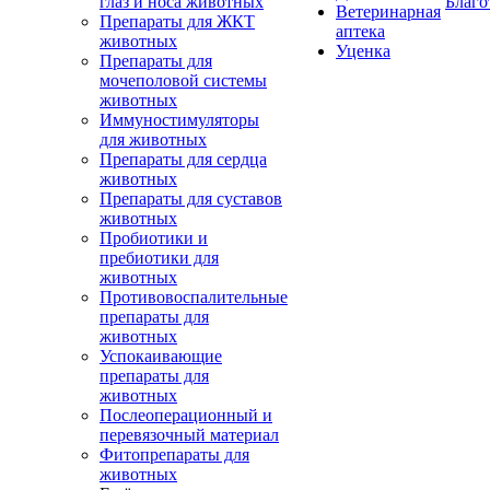
глаз и носа животных
Благо
Ветеринарная
Препараты для ЖКТ
аптека
животных
Уценка
Препараты для
мочеполовой системы
животных
Иммуностимуляторы
для животных
Препараты для сердца
животных
Препараты для суставов
животных
Пробиотики и
пребиотики для
животных
Противовоспалительные
препараты для
животных
Успокаивающие
препараты для
животных
Послеоперационный и
перевязочный материал
Фитопрепараты для
животных