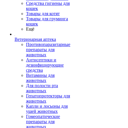
Средства гигиены для
кошек
Товары для котят
Товары для груминга
кошек
Ещё
Ветеринарная аптека
Противопаразитарные
препараты для
животных
Антисептики и
дезинфицирующие
средства
Витамины для
животных
Для полости рта
животных
Гепатопротекторы для
животных
Капли и лосьоны для
ушей животных
Гомеопатические
препараты для
животных