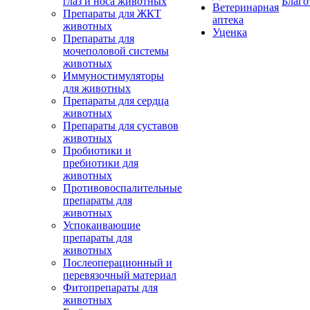
глаз и носа животных
Благо
Ветеринарная
Препараты для ЖКТ
аптека
животных
Уценка
Препараты для
мочеполовой системы
животных
Иммуностимуляторы
для животных
Препараты для сердца
животных
Препараты для суставов
животных
Пробиотики и
пребиотики для
животных
Противовоспалительные
препараты для
животных
Успокаивающие
препараты для
животных
Послеоперационный и
перевязочный материал
Фитопрепараты для
животных